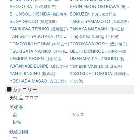
SHOZO SATO
SHUN EMON OKUGAWA
(佐藤昭三)
(奥川俊右衛門)
SHUNSOU HISHIDA
SOKUZEN
(菱田春草)
(16代 永楽即全)
SUGA GENDO
TAKEO YAMAMOTO
(須賀玄道)
(山本武夫)
TAKIKAWA TERUKO
TANAKA MASAAKI
(瀧川照子)
(田中正秋)
TANIGUTI YASUTAKA
Ting Shao Kuang
(谷口 康隆)
(丁紹光)
TOMOYUKI HONMA
TOYOKAWA ROSHI
(本間友幸)
(豊川蛯子)
TSUKIGATA NAHIKO
UECHI EICHIROE
(月形那比古)
(上地瑛一郎)
UEMURA SHOEN
UMEHARA RYUZABURO
(上村松園)
(梅原龍三郎)
WATANABE BUNPEI
Yamada Mitsuzo
(渡辺文平)
(山田光造)
YANG JINXING
YASOKICHI TOKUDA
(楊金星)
(柳雨軒三代 徳田八十吉)
YOSHADA MASAO
その他
(吉田正雄)
カテゴリー
美術品 フロア
美術品
盃
ガラス
掛軸
鉄砲刀剣
刀