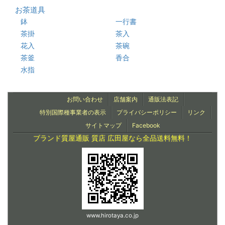
お茶道具
鉢
一行書
茶掛
茶入
花入
茶碗
茶釜
香合
水指
お問い合わせ
店舗案内
通販法表記
特別国際種事業者の表示
プライバシーポリシー
リンク
サイトマップ
Facebook
ブランド質屋通販 質店 広田屋なら全品送料無料！
www.hirotaya.co.jp