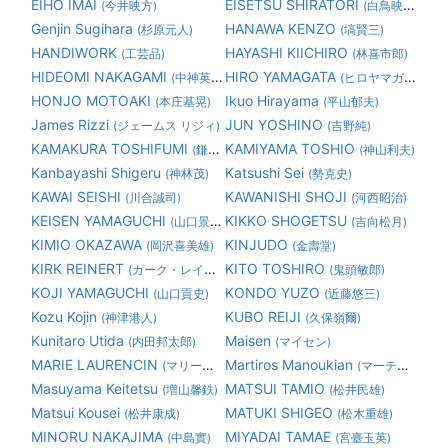
EIHO IMAI
EISETSU SHIRATORI
(今井映方)
(白鳥映雪)
Genjin Sugihara
HANAWA KENZO
(杉原元人)
(塙賢三)
HANDIWORK
HAYASHI KIICHIRO
(工芸品)
(林喜市郎)
HIDEOMI NAKAGAMI
HIRO YAMAGATA
(中神英臣)
(ヒロヤマガタ 山形博道)
HONJO MOTOAKI
Ikuo Hirayama
(本庄基晃)
(平山郁夫)
James Rizzi
JUN YOSHINO
(ジェームス リジィ)
(吉野純)
KAMAKURA TOSHIFUMI
KAMIYAMA TOSHIO
(鎌倉俊文)
(神山利夫)
Kanbayashi Shigeru
Katsushi Sei
(神林茂)
(勢克史)
KAWAI SEISHI
KAWANISHI SHOJI
(川合誠司)
(河西昭治)
KEISEN YAMAGUCHI
KIKKO SHOGETSU
(山口景泉)
(吉向松月)
KIMIO OKAZAWA
KINJUDO
(岡沢喜美雄)
(金壽堂)
KIRK REINERT
KITO TOSHIRO
(カーク・レイナート)
(鬼頭敏郎)
KOJI YAMAGUCHI
KONDO YUZO
(山口貢史)
(近藤悠三)
Kozu Kojin
KUBO REIJI
(神津港人)
(久保嶺爾)
Kunitaro Utida
Maisen
(内田邦太郎)
(マイセン)
MARIE LAURENCIN
Martiros Manoukian
(マリーローランサン)
(マーティロ マヌキアン)
Masuyama Keitetsu
MATSUI TAMIO
(増山馨鉄)
(松井民雄)
Matsui Kousei
MATUKI SHIGEO
(松井康成)
(松木重雄)
MINORU NAKAJIMA
MIYADAI TAMAE
(中島實)
(宮臺玉英)