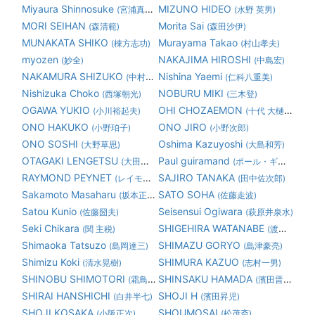
Miyaura Shinnosuke
MIZUNO HIDEO
(宮浦真之助)
(水野 英男)
MORI SEIHAN
Morita Sai
(森清範)
(森田沙伊)
MUNAKATA SHIKO
Murayama Takao
(棟方志功)
(村山孝夫)
myozen
NAKAJIMA HIROSHI
(妙全)
(中島宏)
NAKAMURA SHIZUKO
Nishina Yaemi
(中村静子)
(仁科八重美)
Nishizuka Choko
NOBURU MIKI
(西塚朝光)
(三木登)
OGAWA YUKIO
OHI CHOZAEMON
(小川裕起夫)
(十代 大樋長左衛門)
ONO HAKUKO
ONO JIRO
(小野珀子)
(小野次郎)
ONO SOSHI
Oshima Kazuyoshi
(大野草思)
(大島和芳)
OTAGAKI LENGETSU
Paul guiramand
(大田垣蓮月)
(ポール・ギヤマン)
RAYMOND PEYNET
SAJIRO TANAKA
(レイモン・ペイネ)
(田中佐次郎)
Sakamoto Masaharu
SATO SOHA
(坂本正春)
(佐藤走波)
Satou Kunio
Seisensui Ogiwara
(佐藤圀夫)
(萩原井泉水)
Seki Chikara
SHIGEHIRA WATANABE
(関 主税)
(渡邊繁平)
Shimaoka Tatsuzo
SHIMAZU GORYO
(島岡達三)
(島津豪亮)
Shimizu Koki
SHIMURA KAZUO
(清水晃樹)
(志村一男)
SHINOBU SHIMOTORI
SHINSAKU HAMADA
(霜鳥 忍)
(濱田晋作)
SHIRAI HANSHICHI
SHOJI H
(白井半七)
(濱田昇児)
SHOJI KOSAKA
SHOUMOSAI
(小阪正次)
(松茂斎)