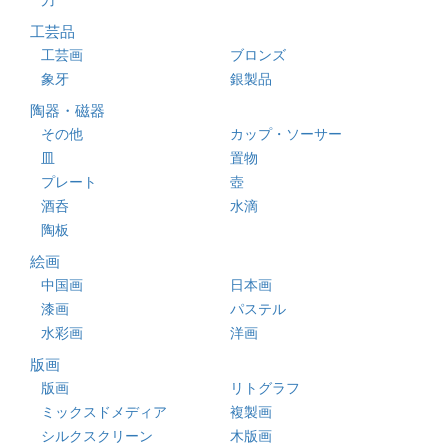
工芸品
工芸画
ブロンズ
象牙
銀製品
陶器・磁器
その他
カップ・ソーサー
皿
置物
プレート
壺
酒呑
水滴
陶板
絵画
中国画
日本画
漆画
パステル
水彩画
洋画
版画
版画
リトグラフ
ミックスドメディア
複製画
シルクスクリーン
木版画