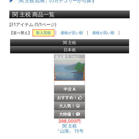
「関 主税 絵画」のカテゴリーから探す
関 主税 商品一覧
計1アイテム (1/1ページ)
【並べ替え】
新入荷順
|
価格が安い順
|
価格が高い順
|
関 主税
日本画
中古 A
おすすめ！
大人気！
大特価！
398,000円
関 主税
『山湖』 15号