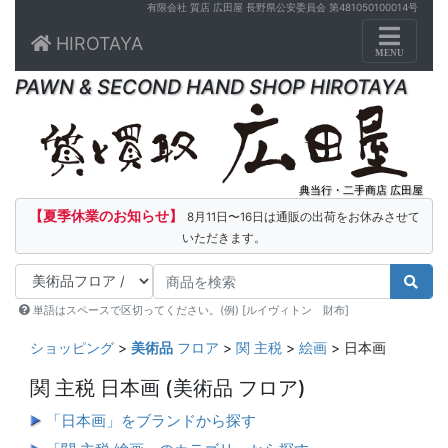
有限会社 質店 広田屋 長野県公安委員会 第481050100014号
Toggle n
HIROTAYA
MENU
PAWN & SECOND HAND SHOP HIROTAYA
典当行・二手商店 広田屋
【夏季休業のお知らせ】
8月11日〜16日は通販の出荷をお休みさせて
いただきます。
単語はスペースで区切ってください。(例) [ルイヴィトン 財布]
ショッピング
>
美術品
フロア
>
関 主税
>
絵画
> 日本画
関 主税 日本画
(美術品 フロア)
「日本画」をブランドから探す