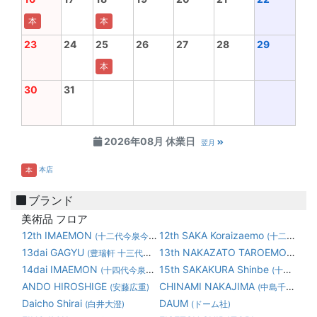
本
本
23
24
25
26
27
28
29
本
30
31
2026年08月 休業日
翌月
本店
本
ブランド
美術品 フロア
12th IMAEMON
12th SAKA Koraizaemo
(十二代今泉今右衛門)
(十二代 坂 高麗左衛門)
13dai GAGYU
13th NAKAZATO TAROEMON
(豊瑞軒 十三代横石臥牛)
(1
14dai IMAEMON
15th SAKAKURA Shinbe
(十四代今泉今右衛門)
(十五代 坂倉 新兵衛)
ANDO HIROSHIGE
CHINAMI NAKAJIMA
(安藤広重)
(中島千波)
Daicho Shirai
DAUM
(白井大澄)
(ドーム社)