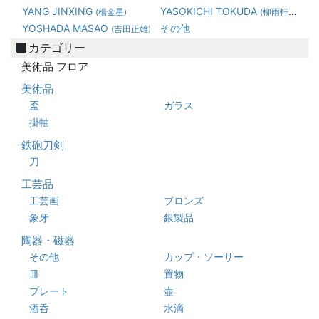
YANG JINXING
YASOKICHI TOKUDA
(楊金星)
(柳雨軒三代 徳田八十吉)
YOSHADA MASAO
その他
(吉田正雄)
カテゴリー
美術品 フロア
美術品
盃
ガラス
掛軸
鉄砲刀剣
刀
工芸品
工芸画
ブロンズ
象牙
銀製品
陶器・磁器
その他
カップ・ソーサー
皿
置物
プレート
壺
酒呑
水滴