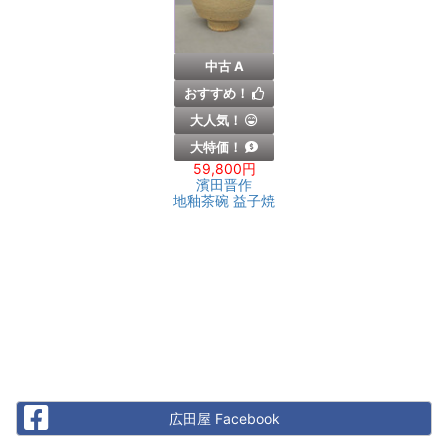
中古 A
おすすめ！
大人気！
大特価！
59,800円
濱田晋作
地釉茶碗 益子焼
Facebook
広田屋 Facebook