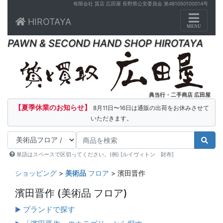
有限会社 質店 広田屋 長野県公安委員会 第481050100014号
Toggle n
HIROTAYA
MENU
PAWN & SECOND HAND SHOP HIROTAYA
典当行・二手商店 広田屋
【夏季休業のお知らせ】
8月11日〜16日は通販の出荷をお休みさせて
いただきます。
単語はスペースで区切ってください。(例) [ルイヴィトン 財布]
ショッピング
>
美術品
フロア
> 濱田晋作
濱田晋作
(美術品 フロア)
ブランドで探す