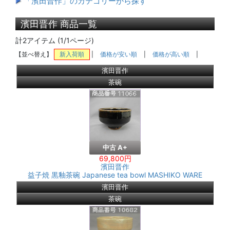
「濱田晋作」のカテゴリーから探す
濱田晋作 商品一覧
計2アイテム (1/1ページ)
【並べ替え】
新入荷順
|
価格が安い順
|
価格が高い順
|
濱田晋作
茶碗
中古 A+
69,800円
濱田晋作
益子焼 黒釉茶碗 Japanese tea bowl MASHIKO WARE
濱田晋作
茶碗