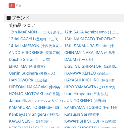
本店
本
ブランド
美術品 フロア
12th IMAEMON
12th SAKA Koraizaemo
(十二代今泉今右衛門)
(十二代 坂 高麗左衛門)
13dai GAGYU
13th NAKAZATO TAROEMON
(豊瑞軒 十三代横石臥牛)
(1
14dai IMAEMON
15th SAKAKURA Shinbe
(十四代今泉今右衛門)
(十五代 坂倉 新兵衛)
ANDO HIROSHIGE
CHINAMI NAKAJIMA
(安藤広重)
(中島千波)
Daicho Shirai
DAUM
(白井大澄)
(ドーム社)
EIHO IMAI
EISETSU SHIRATORI
(今井映方)
(白鳥映雪)
Genjin Sugihara
HANAWA KENZO
(杉原元人)
(塙賢三)
HANDIWORK
HAYASHI KIICHIRO
(工芸品)
(林喜市郎)
HIDEOMI NAKAGAMI
HIRO YAMAGATA
(中神英臣)
(ヒロヤマガタ 山形博道)
HONJO MOTOAKI
Ikuo Hirayama
(本庄基晃)
(平山郁夫)
James Rizzi
JUN YOSHINO
(ジェームス リジィ)
(吉野純)
KAMAKURA TOSHIFUMI
KAMIYAMA TOSHIO
(鎌倉俊文)
(神山利夫)
Kanbayashi Shigeru
Katsushi Sei
(神林茂)
(勢克史)
KAWAI SEISHI
KAWANISHI SHOJI
(川合誠司)
(河西昭治)
KEISEN YAMAGUCHI
KIKKO SHOGETSU