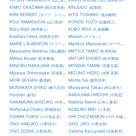
(山口景泉)
(吉向松月)
KIMIO OKAZAWA
KINJUDO
(岡沢喜美雄)
(金壽堂)
KIRK REINERT
KITO TOSHIRO
(カーク・レイナート)
(鬼頭敏郎)
KOJI YAMAGUCHI
KONDO YUZO
(山口貢史)
(近藤悠三)
Kozu Kojin
KUBO REIJI
(神津港人)
(久保嶺爾)
Kunitaro Utida
Maisen
(内田邦太郎)
(マイセン)
MARIE LAURENCIN
Martiros Manoukian
(マリーローランサン)
(マーティロ マヌキアン)
Masuyama Keitetsu
MATSUI TAMIO
(増山馨鉄)
(松井民雄)
Matsui Kousei
MATUKI SHIGEO
(松井康成)
(松木重雄)
MINORU NAKAJIMA
MIYADAI TAMAE
(中島實)
(宮臺玉英)
Miyaura Shinnosuke
MIZUNO HIDEO
(宮浦真之助)
(水野 英男)
MORI SEIHAN
Morita Sai
(森清範)
(森田沙伊)
MUNAKATA SHIKO
Murayama Takao
(棟方志功)
(村山孝夫)
myozen
NAKAJIMA HIROSHI
(妙全)
(中島宏)
NAKAMURA SHIZUKO
Nishina Yaemi
(中村静子)
(仁科八重美)
Nishizuka Choko
NOBURU MIKI
(西塚朝光)
(三木登)
OGAWA YUKIO
OHI CHOZAEMON
(小川裕起夫)
(十代 大樋長左衛門)
ONO HAKUKO
ONO JIRO
(小野珀子)
(小野次郎)
ONO SOSHI
Oshima Kazuyoshi
(大野草思)
(大島和芳)