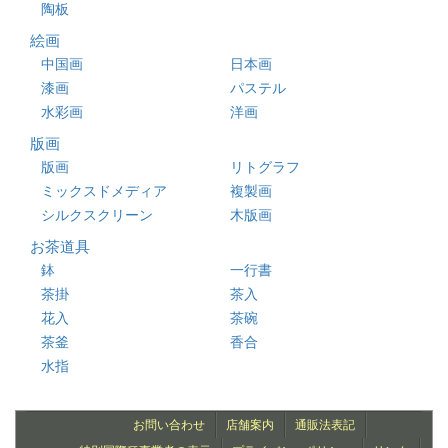
陶板
絵画
中国画
日本画
漆画
パステル
水彩画
洋画
版画
版画
リトグラフ
ミックスドメディア
複製画
シルクスクリーン
木版画
お茶道具
鉢
一行書
茶掛
茶入
花入
茶碗
茶釜
香合
水指
お問い合わせ
店舗案内
通販法表記