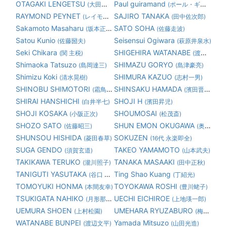
OTAGAKI LENGETSU
Paul guiramand
(大田垣蓮月)
(ポール・ギヤマン)
RAYMOND PEYNET
SAJIRO TANAKA
(レイモン・ペイネ)
(田中佐次郎)
Sakamoto Masaharu
SATO SOHA
(坂本正春)
(佐藤走波)
Satou Kunio
Seisensui Ogiwara
(佐藤圀夫)
(萩原井泉水)
Seki Chikara
SHIGEHIRA WATANABE
(関 主税)
(渡邊繁平)
Shimaoka Tatsuzo
SHIMAZU GORYO
(島岡達三)
(島津豪亮)
Shimizu Koki
SHIMURA KAZUO
(清水晃樹)
(志村一男)
SHINOBU SHIMOTORI
SHINSAKU HAMADA
(霜鳥 忍)
(濱田晋作)
SHIRAI HANSHICHI
SHOJI H
(白井半七)
(濱田昇児)
SHOJI KOSAKA
SHOUMOSAI
(小阪正次)
(松茂斎)
SHOZO SATO
SHUN EMON OKUGAWA
(佐藤昭三)
(奥川俊右衛門)
SHUNSOU HISHIDA
SOKUZEN
(菱田春草)
(16代 永楽即全)
SUGA GENDO
TAKEO YAMAMOTO
(須賀玄道)
(山本武夫)
TAKIKAWA TERUKO
TANAKA MASAAKI
(瀧川照子)
(田中正秋)
TANIGUTI YASUTAKA
Ting Shao Kuang
(谷口 康隆)
(丁紹光)
TOMOYUKI HONMA
TOYOKAWA ROSHI
(本間友幸)
(豊川蛯子)
TSUKIGATA NAHIKO
UECHI EICHIROE
(月形那比古)
(上地瑛一郎)
UEMURA SHOEN
UMEHARA RYUZABURO
(上村松園)
(梅原龍三郎)
WATANABE BUNPEI
Yamada Mitsuzo
(渡辺文平)
(山田光造)