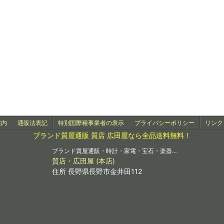
案内
通販法表記
特別国際種事業者の表示
プライバシーポリシー
リンク
ブランド質屋通販 質店 広田屋なら全品送料無料！
ブランド質屋通販・時計・家電・宝石・楽器…
質店・広田屋 (本店)
住所 長野県長野市金井田112