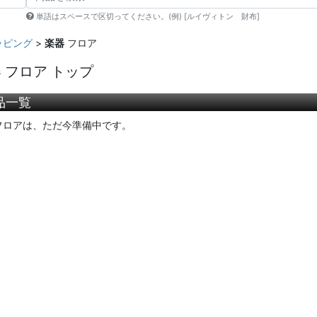
単語はスペースで区切ってください。(例) [ルイヴィトン 財布]
ッピング
>
楽器
フロア
 フロア トップ
品一覧
フロアは、ただ今準備中です。