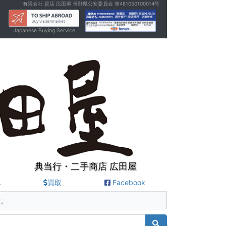
有限会社 質店 広田屋 長野県公安委員会 第481050100014号
Japanese Buying Service
典当行・二手商店 広田屋
A
買取
Facebook
す。