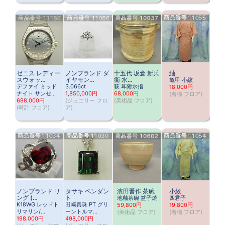
ゼニス レディー
ノンブランド ダ
十五代 坂倉 新兵
紬
スウォッ…
イヤモン…
衛 水…
亀甲 小紋
デファイ ミッド
3.066ct
萩 耳附水指
18,000円
ナイト サンセ…
1,850,000円
68,000円
(
着物 フロア
)
698,000円
(
ジュエリー フロ
(
美術品 フロア
)
(
時計 フロア
)
ア
)
ノンブランド リ
タサキ ペンダン
濱田晋作 茶碗
小紋
ング (…
ト
地釉茶碗 益子焼
四君子
K18WG レッドト
田崎真珠 PT グリ
59,800円
19,800円
リマリン/…
ーントルマ…
(
美術品 フロア
)
(
着物 フロア
)
198,000円
498,000円