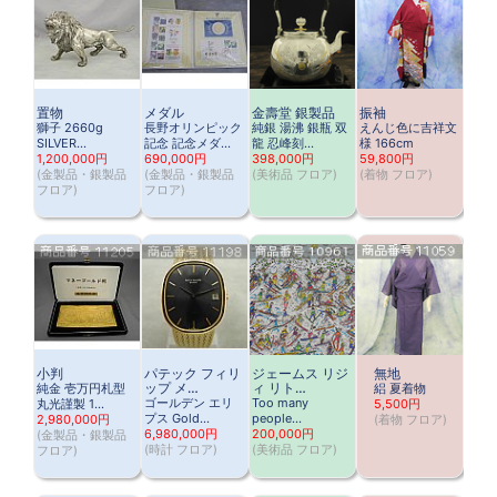
置物
メダル
金壽堂 銀製品
振袖
獅子 2660g
長野オリンピック
純銀 湯沸 銀瓶 双
えんじ色に吉祥文
SILVER…
記念 記念メダ…
龍 忍峰刻…
様 166cm
1,200,000円
690,000円
398,000円
59,800円
(
金製品・銀製品
(
金製品・銀製品
(
美術品 フロア
)
(
着物 フロア
)
フロア
)
フロア
)
小判
パテック フィリ
ジェームス リジ
無地
ップ メ…
ィ リト…
純金 壱万円札型
絽 夏着物
ゴールデン エリ
Too many
丸光謹製 1…
5,500円
プス Gold…
people…
2,980,000円
(
着物 フロア
)
6,980,000円
200,000円
(
金製品・銀製品
(
時計 フロア
)
(
美術品 フロア
)
フロア
)