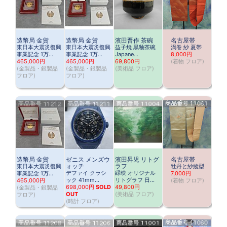
造幣局 金貨
造幣局 金貨
濱田晋作 茶碗
名古屋帯
東日本大震災復興
東日本大震災復興
益子焼 黒釉茶碗
渦巻 紗 夏帯
事業記念 1万…
事業記念 1万…
Japane…
8,000円
465,000円
465,000円
69,800円
(
着物 フロア
)
(
金製品・銀製品
(
金製品・銀製品
(
美術品 フロア
)
フロア
)
フロア
)
造幣局 金貨
ゼニス メンズウ
濱田昇児 リトグ
名古屋帯
ォッチ
ラフ
東日本大震災復興
牡丹と紗綾型
デファイ クラシ
緑映 オリジナル
事業記念 1万…
7,000円
ック 41mm…
リトグラフ 日…
465,000円
(
着物 フロア
)
698,000円
SOLD
49,800円
(
金製品・銀製品
OUT
(
美術品 フロア
)
フロア
)
(
時計 フロア
)