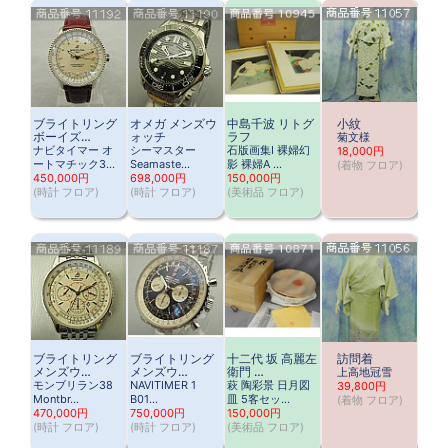
ブライトリング
オメガ メンズウ
中島千波 リトグ
小紋
ボーイズ…
ォッチ
ラフ
菊文様
ナビタイマー オ
シーマスター
石版画集Ⅰ 裸婦幻
18,000円
ートマチック3…
Seamaste…
影 裸婦A …
(
着物 フロア
)
450,000円
698,000円
150,000円
(
時計 フロア
)
(
時計 フロア
)
(
美術品 フロア
)
ブライトリング
ブライトリング
十二代 坂 高麗左
訪問着
メンズウ…
メンズウ…
衛門 …
上高地冠雪
モンブリラン38
NAVITIMER 1
萩 陶彩景 日月図
39,800円
Montbr…
B01…
皿 5客セッ…
(
着物 フロア
)
470,000円
750,000円
150,000円
(
時計 フロア
)
(
時計 フロア
)
(
美術品 フロア
)