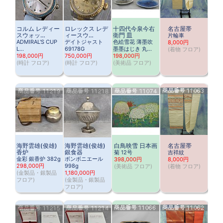
コルム レディー
ロレックス レデ
十四代今泉今右
名古屋帯
スウォッ…
ィースウ…
衛門 皿
片輪車
ADMIRAL'S CUP
デイトジャスト
色絵雪花 薄墨吹
8,000円
L…
69178G
墨墨はじき 丸…
(
着物 フロア
)
198,000円
750,000円
198,000円
(
時計 フロア
)
(
時計 フロア
)
(
美術品 フロア
)
海野雲雄(俊雄)
海野雲雄(俊雄)
白鳥映雪 日本画
名古屋帯
香炉
銀食器
菊 12号
吉祥紋
金彩 銀香炉 382g
ボンボニエール
398,000円
8,000円
298,000円
998g
(
美術品 フロア
)
(
着物 フロア
)
(
金製品・銀製品
1,180,000円
フロア
)
(
金製品・銀製品
フロア
)