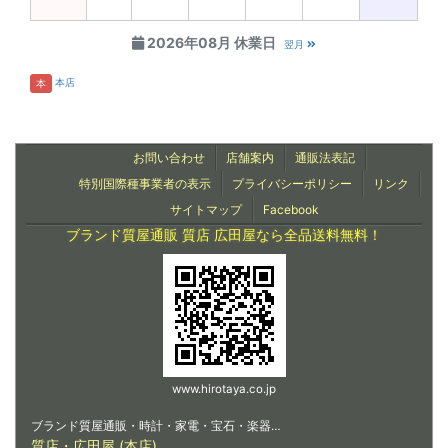
2026年08月 休業日
翌月
本店
本
お問い合わせ
店舗案内
通販法表記
特別国際種事業者の表示
プライバシーポリシー
リンク
サイトマップ
Facebook
ブランド質屋通販 質店 広田屋なら全品送料無料！
www.hirotaya.co.jp
ブランド質屋通販・時計・家電・宝石・楽器…
質店・広田屋 (本店)