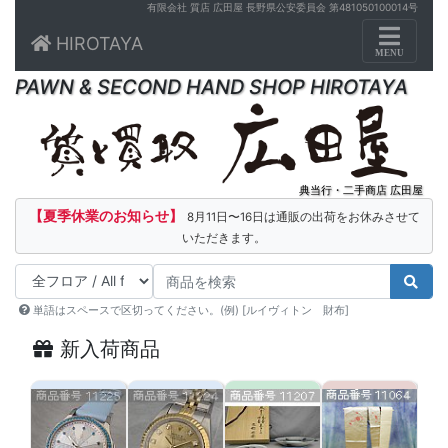
有限会社 質店 広田屋 長野県公安委員会 第481050100014号
Toggle n
HIROTAYA
MENU
PAWN & SECOND HAND SHOP HIROTAYA
典当行・二手商店 広田屋
【夏季休業のお知らせ】
8月11日〜16日は通販の出荷をお休みさせて
いただきます。
単語はスペースで区切ってください。(例) [ルイヴィトン 財布]
新入荷商品