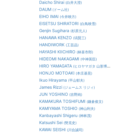
Daicho Shirai
(白井大澄)
DAUM
(ドーム社)
EIHO IMAI
(今井映方)
EISETSU SHIRATORI
(白鳥映雪)
Genjin Sugihara
(杉原元人)
HANAWA KENZO
(塙賢三)
HANDIWORK
(工芸品)
HAYASHI KIICHIRO
(林喜市郎)
HIDEOMI NAKAGAMI
(中神英臣)
HIRO YAMAGATA
(ヒロヤマガタ 山形博道)
HONJO MOTOAKI
(本庄基晃)
Ikuo Hirayama
(平山郁夫)
James Rizzi
(ジェームス リジィ)
JUN YOSHINO
(吉野純)
KAMAKURA TOSHIFUMI
(鎌倉俊文)
KAMIYAMA TOSHIO
(神山利夫)
Kanbayashi Shigeru
(神林茂)
Katsushi Sei
(勢克史)
KAWAI SEISHI
(川合誠司)