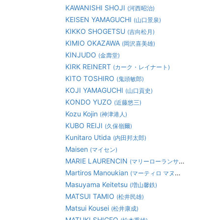
KAWANISHI SHOJI
(河西昭治)
KEISEN YAMAGUCHI
(山口景泉)
KIKKO SHOGETSU
(吉向松月)
KIMIO OKAZAWA
(岡沢喜美雄)
KINJUDO
(金壽堂)
KIRK REINERT
(カーク・レイナート)
KITO TOSHIRO
(鬼頭敏郎)
KOJI YAMAGUCHI
(山口貢史)
KONDO YUZO
(近藤悠三)
Kozu Kojin
(神津港人)
KUBO REIJI
(久保嶺爾)
Kunitaro Utida
(内田邦太郎)
Maisen
(マイセン)
MARIE LAURENCIN
(マリーローランサン)
Martiros Manoukian
(マーティロ マヌキアン)
Masuyama Keitetsu
(増山馨鉄)
MATSUI TAMIO
(松井民雄)
Matsui Kousei
(松井康成)
MATUKI SHIGEO