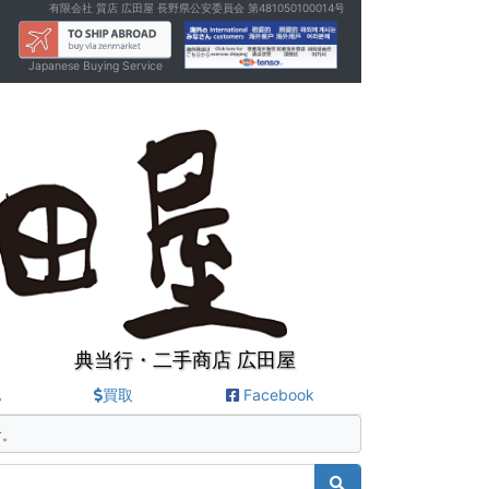
有限会社 質店 広田屋 長野県公安委員会 第481050100014号
Japanese Buying Service
典当行・二手商店 広田屋
A
買取
Facebook
す。