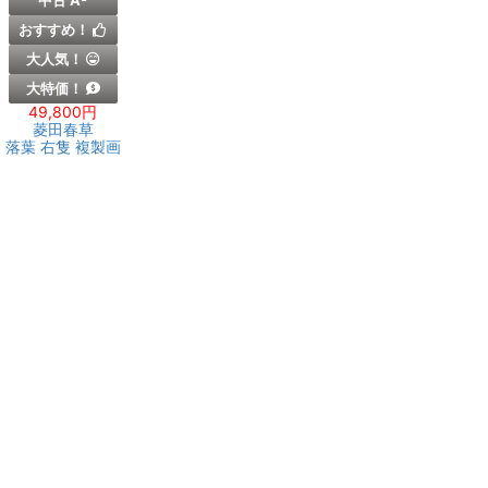
中古 A-
おすすめ！
大人気！
大特価！
49,800円
菱田春草
落葉 右隻 複製画