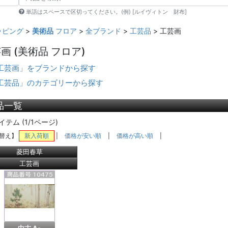
単語はスペースで区切ってください。(例) [ルイヴィトン 財布]
ッピング
>
美術品
フロア
>
全ブランド
>
工芸品
> 工芸画
芸画
(美術品 フロア)
工芸画」をブランドから探す
工芸品」のカテゴリーから探す
品一覧
イテム (1/1ページ)
替え】
新入荷順
|
価格が安い順
|
価格が高い順
|
菱田春草
工芸画