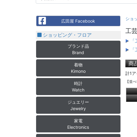
ショ
Facebook
広田屋 Facebook
工
ショッピング・フロア
「
ブランド品
「
Brand
商
着物
Kimono
計1ア
【並べ
時計
Watch
ジュエリー
Jewelry
家電
Electronics