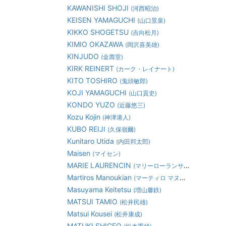
KAWANISHI SHOJI
(河西昭治)
KEISEN YAMAGUCHI
(山口景泉)
KIKKO SHOGETSU
(吉向松月)
KIMIO OKAZAWA
(岡沢喜美雄)
KINJUDO
(金壽堂)
KIRK REINERT
(カーク・レイナート)
KITO TOSHIRO
(鬼頭敏郎)
KOJI YAMAGUCHI
(山口貢史)
KONDO YUZO
(近藤悠三)
Kozu Kojin
(神津港人)
KUBO REIJI
(久保嶺爾)
Kunitaro Utida
(内田邦太郎)
Maisen
(マイセン)
MARIE LAURENCIN
(マリーローランサン)
Martiros Manoukian
(マーティロ マヌキアン)
Masuyama Keitetsu
(増山馨鉄)
MATSUI TAMIO
(松井民雄)
Matsui Kousei
(松井康成)
MATUKI SHIGEO