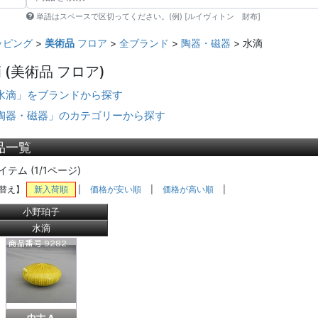
単語はスペースで区切ってください。(例) [ルイヴィトン 財布]
ッピング
>
美術品
フロア
>
全ブランド
>
陶器・磁器
> 水滴
滴
(美術品 フロア)
水滴」をブランドから探す
陶器・磁器」のカテゴリーから探す
品一覧
イテム (1/1ページ)
替え】
新入荷順
|
価格が安い順
|
価格が高い順
|
小野珀子
水滴