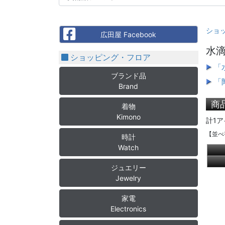
ショ
Facebook
広田屋 Facebook
水
ショッピング・フロア
「
ブランド品
「
Brand
商
着物
Kimono
計1ア
【並べ
時計
Watch
ジュエリー
Jewelry
家電
Electronics