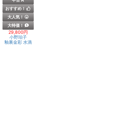
中古 A
おすすめ！
大人気！
大特価！
29,800円
小野珀子
釉裏金彩 水滴