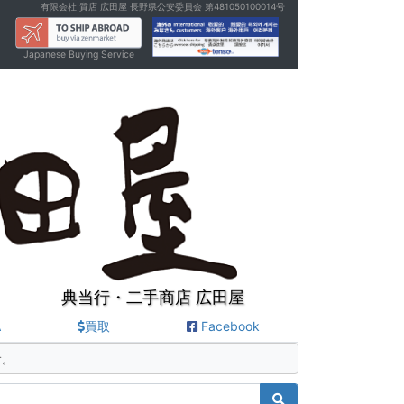
有限会社 質店 広田屋 長野県公安委員会 第481050100014号
Japanese Buying Service
典当行・二手商店 広田屋
A
買取
Facebook
す。