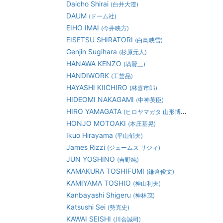
Daicho Shirai
(白井大澄)
DAUM
(ドーム社)
EIHO IMAI
(今井映方)
EISETSU SHIRATORI
(白鳥映雪)
Genjin Sugihara
(杉原元人)
HANAWA KENZO
(塙賢三)
HANDIWORK
(工芸品)
HAYASHI KIICHIRO
(林喜市郎)
HIDEOMI NAKAGAMI
(中神英臣)
HIRO YAMAGATA
(ヒロヤマガタ 山形博道)
HONJO MOTOAKI
(本庄基晃)
Ikuo Hirayama
(平山郁夫)
James Rizzi
(ジェームス リジィ)
JUN YOSHINO
(吉野純)
KAMAKURA TOSHIFUMI
(鎌倉俊文)
KAMIYAMA TOSHIO
(神山利夫)
Kanbayashi Shigeru
(神林茂)
Katsushi Sei
(勢克史)
KAWAI SEISHI
(川合誠司)