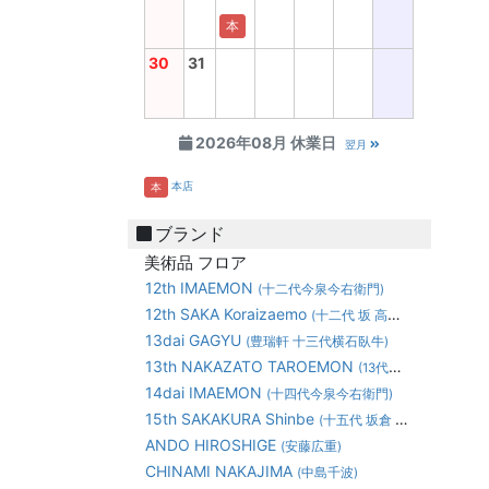
本
30
31
2026年08月 休業日
翌月
本店
本
ブランド
美術品 フロア
12th IMAEMON
(十二代今泉今右衛門)
12th SAKA Koraizaemo
(十二代 坂 高麗左衛門)
13dai GAGYU
(豊瑞軒 十三代横石臥牛)
13th NAKAZATO TAROEMON
(13代中里太郎右衛門)
14dai IMAEMON
(十四代今泉今右衛門)
15th SAKAKURA Shinbe
(十五代 坂倉 新兵衛)
ANDO HIROSHIGE
(安藤広重)
CHINAMI NAKAJIMA
(中島千波)