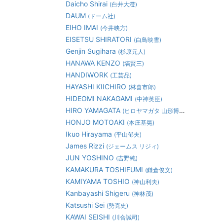
Daicho Shirai
(白井大澄)
DAUM
(ドーム社)
EIHO IMAI
(今井映方)
EISETSU SHIRATORI
(白鳥映雪)
Genjin Sugihara
(杉原元人)
HANAWA KENZO
(塙賢三)
HANDIWORK
(工芸品)
HAYASHI KIICHIRO
(林喜市郎)
HIDEOMI NAKAGAMI
(中神英臣)
HIRO YAMAGATA
(ヒロヤマガタ 山形博道)
HONJO MOTOAKI
(本庄基晃)
Ikuo Hirayama
(平山郁夫)
James Rizzi
(ジェームス リジィ)
JUN YOSHINO
(吉野純)
KAMAKURA TOSHIFUMI
(鎌倉俊文)
KAMIYAMA TOSHIO
(神山利夫)
Kanbayashi Shigeru
(神林茂)
Katsushi Sei
(勢克史)
KAWAI SEISHI
(川合誠司)