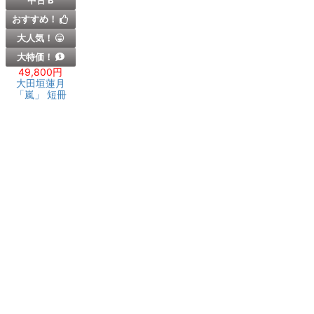
中古 B
おすすめ！
大人気！
大特価！
49,800円
大田垣蓮月
「嵐」 短冊