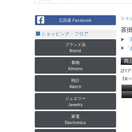
ショ
Facebook
広田屋 Facebook
茶
ショッピング・フロア
「
ブランド品
「
Brand
商
着物
Kimono
計1ア
【並べ
時計
Watch
ジュエリー
Jewelry
家電
Electronics