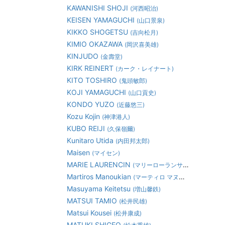
KAWANISHI SHOJI
(河西昭治)
KEISEN YAMAGUCHI
(山口景泉)
KIKKO SHOGETSU
(吉向松月)
KIMIO OKAZAWA
(岡沢喜美雄)
KINJUDO
(金壽堂)
KIRK REINERT
(カーク・レイナート)
KITO TOSHIRO
(鬼頭敏郎)
KOJI YAMAGUCHI
(山口貢史)
KONDO YUZO
(近藤悠三)
Kozu Kojin
(神津港人)
KUBO REIJI
(久保嶺爾)
Kunitaro Utida
(内田邦太郎)
Maisen
(マイセン)
MARIE LAURENCIN
(マリーローランサン)
Martiros Manoukian
(マーティロ マヌキアン)
Masuyama Keitetsu
(増山馨鉄)
MATSUI TAMIO
(松井民雄)
Matsui Kousei
(松井康成)
MATUKI SHIGEO