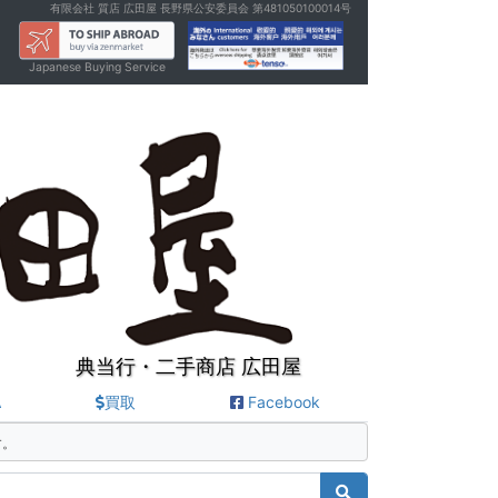
有限会社 質店 広田屋 長野県公安委員会 第481050100014号
Japanese Buying Service
典当行・二手商店 広田屋
A
買取
Facebook
す。