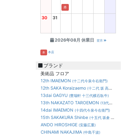
本
30
31
2026年08月 休業日
翌月
本店
本
ブランド
美術品 フロア
12th IMAEMON
(十二代今泉今右衛門)
12th SAKA Koraizaemo
(十二代 坂 高麗左衛門)
13dai GAGYU
(豊瑞軒 十三代横石臥牛)
13th NAKAZATO TAROEMON
(13代中里太郎右衛門)
14dai IMAEMON
(十四代今泉今右衛門)
15th SAKAKURA Shinbe
(十五代 坂倉 新兵衛)
ANDO HIROSHIGE
(安藤広重)
CHINAMI NAKAJIMA
(中島千波)