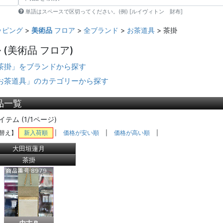
単語はスペースで区切ってください。(例) [ルイヴィトン 財布]
ッピング
>
美術品
フロア
>
全ブランド
>
お茶道具
> 茶掛
掛
(美術品 フロア)
茶掛」をブランドから探す
お茶道具」のカテゴリーから探す
品一覧
イテム (1/1ページ)
替え】
新入荷順
|
価格が安い順
|
価格が高い順
|
大田垣蓮月
茶掛