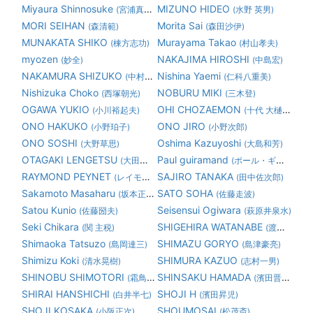
Miyaura Shinnosuke
MIZUNO HIDEO
(宮浦真之助)
(水野 英男)
MORI SEIHAN
Morita Sai
(森清範)
(森田沙伊)
MUNAKATA SHIKO
Murayama Takao
(棟方志功)
(村山孝夫)
myozen
NAKAJIMA HIROSHI
(妙全)
(中島宏)
NAKAMURA SHIZUKO
Nishina Yaemi
(中村静子)
(仁科八重美)
Nishizuka Choko
NOBURU MIKI
(西塚朝光)
(三木登)
OGAWA YUKIO
OHI CHOZAEMON
(小川裕起夫)
(十代 大樋長左衛門)
ONO HAKUKO
ONO JIRO
(小野珀子)
(小野次郎)
ONO SOSHI
Oshima Kazuyoshi
(大野草思)
(大島和芳)
OTAGAKI LENGETSU
Paul guiramand
(大田垣蓮月)
(ポール・ギヤマン)
RAYMOND PEYNET
SAJIRO TANAKA
(レイモン・ペイネ)
(田中佐次郎)
Sakamoto Masaharu
SATO SOHA
(坂本正春)
(佐藤走波)
Satou Kunio
Seisensui Ogiwara
(佐藤圀夫)
(萩原井泉水)
Seki Chikara
SHIGEHIRA WATANABE
(関 主税)
(渡邊繁平)
Shimaoka Tatsuzo
SHIMAZU GORYO
(島岡達三)
(島津豪亮)
Shimizu Koki
SHIMURA KAZUO
(清水晃樹)
(志村一男)
SHINOBU SHIMOTORI
SHINSAKU HAMADA
(霜鳥 忍)
(濱田晋作)
SHIRAI HANSHICHI
SHOJI H
(白井半七)
(濱田昇児)
SHOJI KOSAKA
SHOUMOSAI
(小阪正次)
(松茂斎)