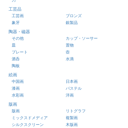
工芸品
工芸画
ブロンズ
象牙
銀製品
陶器・磁器
その他
カップ・ソーサー
皿
置物
プレート
壺
酒呑
水滴
陶板
絵画
中国画
日本画
漆画
パステル
水彩画
洋画
版画
版画
リトグラフ
ミックスドメディア
複製画
シルクスクリーン
木版画