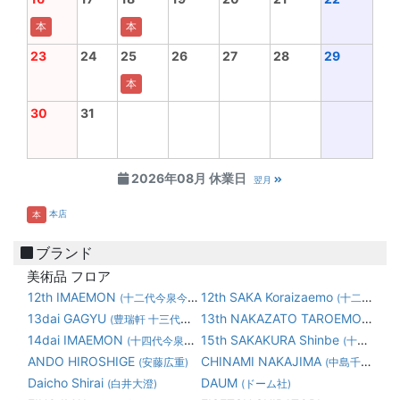
本
本
23
24
25
26
27
28
29
本
30
31
2026年08月 休業日
翌月
本店
本
ブランド
美術品 フロア
12th IMAEMON
12th SAKA Koraizaemo
(十二代今泉今右衛門)
(十二代 坂 高麗左衛門)
13dai GAGYU
13th NAKAZATO TAROEMON
(豊瑞軒 十三代横石臥牛)
(1
14dai IMAEMON
15th SAKAKURA Shinbe
(十四代今泉今右衛門)
(十五代 坂倉 新兵衛)
ANDO HIROSHIGE
CHINAMI NAKAJIMA
(安藤広重)
(中島千波)
Daicho Shirai
DAUM
(白井大澄)
(ドーム社)