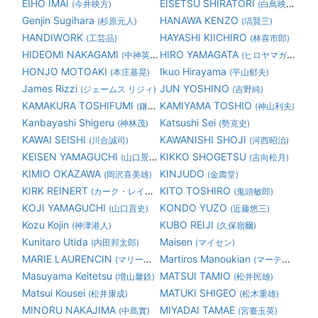
EIHO IMAI
EISETSU SHIRATORI
(今井映方)
(白鳥映雪)
Genjin Sugihara
HANAWA KENZO
(杉原元人)
(塙賢三)
HANDIWORK
HAYASHI KIICHIRO
(工芸品)
(林喜市郎)
HIDEOMI NAKAGAMI
HIRO YAMAGATA
(中神英臣)
(ヒロヤマガタ 山形博道)
HONJO MOTOAKI
Ikuo Hirayama
(本庄基晃)
(平山郁夫)
James Rizzi
JUN YOSHINO
(ジェームス リジィ)
(吉野純)
KAMAKURA TOSHIFUMI
KAMIYAMA TOSHIO
(鎌倉俊文)
(神山利夫)
Kanbayashi Shigeru
Katsushi Sei
(神林茂)
(勢克史)
KAWAI SEISHI
KAWANISHI SHOJI
(川合誠司)
(河西昭治)
KEISEN YAMAGUCHI
KIKKO SHOGETSU
(山口景泉)
(吉向松月)
KIMIO OKAZAWA
KINJUDO
(岡沢喜美雄)
(金壽堂)
KIRK REINERT
KITO TOSHIRO
(カーク・レイナート)
(鬼頭敏郎)
KOJI YAMAGUCHI
KONDO YUZO
(山口貢史)
(近藤悠三)
Kozu Kojin
KUBO REIJI
(神津港人)
(久保嶺爾)
Kunitaro Utida
Maisen
(内田邦太郎)
(マイセン)
MARIE LAURENCIN
Martiros Manoukian
(マリーローランサン)
(マーティロ マヌキアン)
Masuyama Keitetsu
MATSUI TAMIO
(増山馨鉄)
(松井民雄)
Matsui Kousei
MATUKI SHIGEO
(松井康成)
(松木重雄)
MINORU NAKAJIMA
MIYADAI TAMAE
(中島實)
(宮臺玉英)