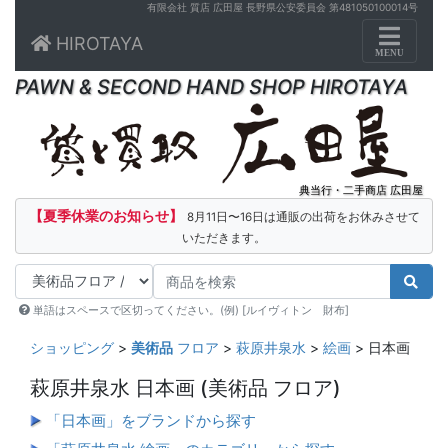
有限会社 質店 広田屋 長野県公安委員会 第481050100014号
Toggle n
HIROTAYA
MENU
PAWN & SECOND HAND SHOP HIROTAYA
典当行・二手商店 広田屋
【夏季休業のお知らせ】
8月11日〜16日は通販の出荷をお休みさせて
いただきます。
単語はスペースで区切ってください。(例) [ルイヴィトン 財布]
ショッピング
>
美術品
フロア
>
萩原井泉水
>
絵画
> 日本画
萩原井泉水 日本画
(美術品 フロア)
「日本画」をブランドから探す