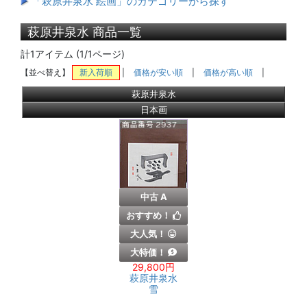
「萩原井泉水 絵画」のカテゴリーから探す
萩原井泉水 商品一覧
計1アイテム (1/1ページ)
【並べ替え】
新入荷順
|
価格が安い順
|
価格が高い順
|
萩原井泉水
日本画
中古 A
おすすめ！
大人気！
大特価！
29,800円
萩原井泉水
雪