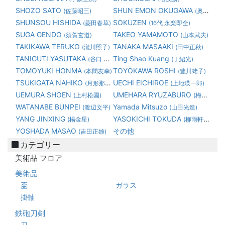
SHOZO SATO
SHUN EMON OKUGAWA
(佐藤昭三)
(奥川俊右衛門)
SHUNSOU HISHIDA
SOKUZEN
(菱田春草)
(16代 永楽即全)
SUGA GENDO
TAKEO YAMAMOTO
(須賀玄道)
(山本武夫)
TAKIKAWA TERUKO
TANAKA MASAAKI
(瀧川照子)
(田中正秋)
TANIGUTI YASUTAKA
Ting Shao Kuang
(谷口 康隆)
(丁紹光)
TOMOYUKI HONMA
TOYOKAWA ROSHI
(本間友幸)
(豊川蛯子)
TSUKIGATA NAHIKO
UECHI EICHIROE
(月形那比古)
(上地瑛一郎)
UEMURA SHOEN
UMEHARA RYUZABURO
(上村松園)
(梅原龍三郎)
WATANABE BUNPEI
Yamada Mitsuzo
(渡辺文平)
(山田光造)
YANG JINXING
YASOKICHI TOKUDA
(楊金星)
(柳雨軒三代 徳田八十吉)
YOSHADA MASAO
その他
(吉田正雄)
カテゴリー
美術品 フロア
美術品
盃
ガラス
掛軸
鉄砲刀剣
刀