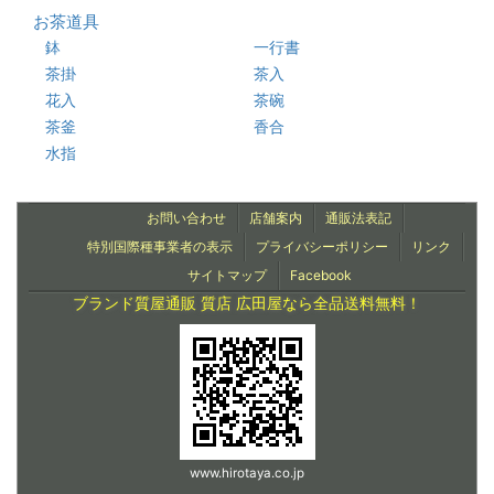
お茶道具
鉢
一行書
茶掛
茶入
花入
茶碗
茶釜
香合
水指
お問い合わせ
店舗案内
通販法表記
特別国際種事業者の表示
プライバシーポリシー
リンク
サイトマップ
Facebook
ブランド質屋通販 質店 広田屋なら全品送料無料！
www.hirotaya.co.jp