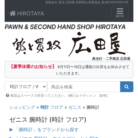
有限会社 質店 広田屋 長野県公安委員会 第481050100014号
Toggle n
HIROTAYA
MENU
PAWN & SECOND HAND SHOP HIROTAYA
典当行・二手商店 広田屋
【夏季休業のお知らせ】
8月11日〜16日は通販の出荷をお休みさせて
いただきます。
単語はスペースで区切ってください。(例) [ルイヴィトン 財布]
ショッピング
>
時計
フロア
>
ゼニス
> 腕時計
ゼニス 腕時計
(時計 フロア)
「腕時計」をブランドから探す