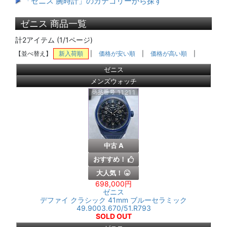
「ゼニス 腕時計」のカテゴリーから探す
ゼニス 商品一覧
計2アイテム (1/1ページ)
【並べ替え】
新入荷順
|
価格が安い順
|
価格が高い順
|
ゼニス
メンズウォッチ
中古 A
おすすめ！
大人気！
698,000円
ゼニス
デファイ クラシック 41mm ブルーセラミック
49.9003.670/51.R793
SOLD OUT