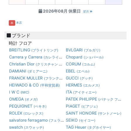
2026年08月 休業日
翌月
本店
本
ブランド
時計 フロア
BREITLING
BVLGARI
(ブライトリング)
(ブルガリ)
Carrera y Carrera
Chopard
(カレライカレラ)
(ショパール)
Christian Dior
CORUM
(クリスチャン ディオール)
(コルム)
DAMIANI
EBEL
(ダミアーニ)
(エベル)
FRANCK MULLER
GUCCI
(フランク・ミュラー)
(グッチ)
HEIWADO & CO
HERMES
(平和堂貿易)
(エルメス)
I W C
ITA
(IWC)
(アイティエー)
OMEGA
PATEK PHILIPPE
(オメガ)
(パテック フィリップ)
PEQUIGNET
PIAGET
(ペキネ)
(ピアジェ)
ROLEX
SAINT HONORE
(ロレックス)
(サントノーレ)
salvatore ferragamo
SEIKO
(フェラガモ)
(セイコー)
swatch
TAG Heuer
(スウォッチ)
(タグホイヤー)