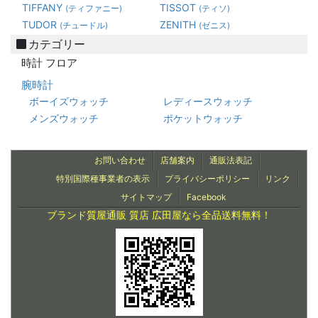
TIFFANY
TISSOT
(ティファニー)
(ティソ)
TUDOR
ZENITH
(チュードル)
(ゼニス)
カテゴリー
時計 フロア
腕時計
ボーイズウォッチ
レディースウォッチ
メンズウォッチ
ポケットウォッチ
お問い合わせ
店舗案内
通販法表記
特別国際種事業者の表示
プライバシーポリシー
リンク
サイトマップ
Facebook
ブランド質屋通販 質店 広田屋なら全品送料無料！