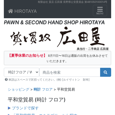
有限会社 質店 広田屋 長野県公安委員会 第481050100014号
Toggle n
HIROTAYA
MENU
PAWN & SECOND HAND SHOP HIROTAYA
典当行・二手商店 広田屋
【夏季休業のお知らせ】
8月11日〜16日は通販の出荷をお休みさせて
いただきます。
単語はスペースで区切ってください。(例) [ルイヴィトン 財布]
ショッピング
>
時計
フロア
> 平和堂貿易
平和堂貿易
(時計 フロア)
ブランドで探す