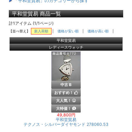
「平和堂貿易」のカテゴリーから探す
平和堂貿易 商品一覧
計1アイテム (1/1ページ)
【並べ替え】
新入荷順
|
価格が安い順
|
価格が高い順
|
平和堂貿易
レディースウォッチ
中古 B
おすすめ！
大人気！
大特価！
49,800円
平和堂貿易
テクノス・シルバーダイヤモンド 278060.53