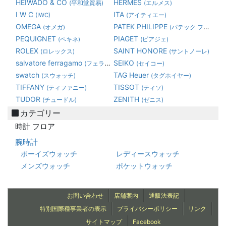
HEIWADO & CO
HERMES
(平和堂貿易)
(エルメス)
I W C
ITA
(IWC)
(アイティエー)
OMEGA
PATEK PHILIPPE
(オメガ)
(パテック フィリップ)
PEQUIGNET
PIAGET
(ペキネ)
(ピアジェ)
ROLEX
SAINT HONORE
(ロレックス)
(サントノーレ)
salvatore ferragamo
SEIKO
(フェラガモ)
(セイコー)
swatch
TAG Heuer
(スウォッチ)
(タグホイヤー)
TIFFANY
TISSOT
(ティファニー)
(ティソ)
TUDOR
ZENITH
(チュードル)
(ゼニス)
カテゴリー
時計 フロア
腕時計
ボーイズウォッチ
レディースウォッチ
メンズウォッチ
ポケットウォッチ
お問い合わせ
店舗案内
通販法表記
特別国際種事業者の表示
プライバシーポリシー
リンク
サイトマップ
Facebook