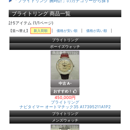
「ブライトリング 腕時計」のカテゴリーから探す
ブライトリング 商品一覧
計5アイテム (1/1ページ)
【並べ替え】
新入荷順
|
価格が安い順
|
価格が高い順
|
ブライトリング
ボーイズウォッチ
中古 A-
おすすめ！
450,000円
ブライトリング
ナビタイマー オートマチック35 A17395211A1P2
ブライトリング
メンズウォッチ