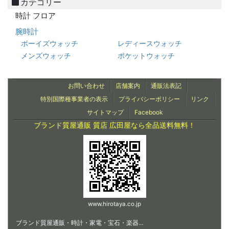
カテゴリー
時計 フロア
腕時計
ボーイズウォッチ
レディースウォッチ
メンズウォッチ
ポケットウォッチ
お問い合わせ
店舗案内
通販法表記
特別国際種事業者の表示
プライバシーポリシー
リンク
サイトマップ
Facebook
ブランド質屋通販 質店 広田屋なら全品送料無料！
www.hirotaya.co.jp
ブランド質屋通販・時計・家電・宝石・楽器…