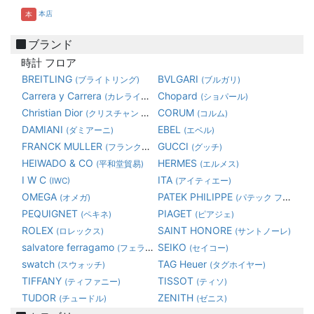
本店
本
ブランド
時計 フロア
BREITLING
BVLGARI
(ブライトリング)
(ブルガリ)
Carrera y Carrera
Chopard
(カレライカレラ)
(ショパール)
Christian Dior
CORUM
(クリスチャン ディオール)
(コルム)
DAMIANI
EBEL
(ダミアーニ)
(エベル)
FRANCK MULLER
GUCCI
(フランク・ミュラー)
(グッチ)
HEIWADO & CO
HERMES
(平和堂貿易)
(エルメス)
I W C
ITA
(IWC)
(アイティエー)
OMEGA
PATEK PHILIPPE
(オメガ)
(パテック フィリップ)
PEQUIGNET
PIAGET
(ペキネ)
(ピアジェ)
ROLEX
SAINT HONORE
(ロレックス)
(サントノーレ)
salvatore ferragamo
SEIKO
(フェラガモ)
(セイコー)
swatch
TAG Heuer
(スウォッチ)
(タグホイヤー)
TIFFANY
TISSOT
(ティファニー)
(ティソ)
TUDOR
ZENITH
(チュードル)
(ゼニス)