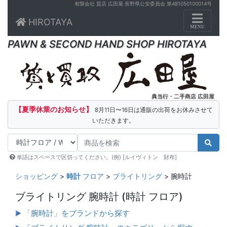
有限会社 質店 広田屋 長野県公安委員会 第481050100014号
Toggle n
HIROTAYA
MENU
PAWN & SECOND HAND SHOP HIROTAYA
典当行・二手商店 広田屋
【夏季休業のお知らせ】
8月11日〜16日は通販の出荷をお休みさせて
いただきます。
単語はスペースで区切ってください。(例) [ルイヴィトン 財布]
ショッピング
>
時計
フロア
>
ブライトリング
> 腕時計
ブライトリング 腕時計
(時計 フロア)
「腕時計」をブランドから探す