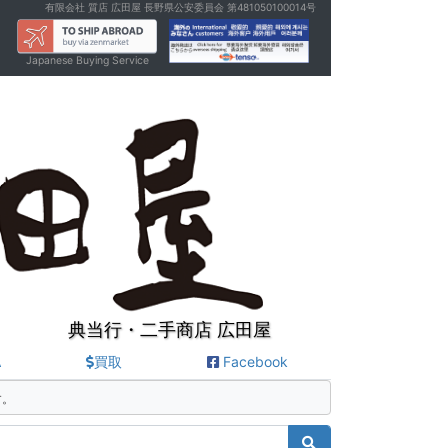
有限会社 質店 広田屋 長野県公安委員会 第481050100014号
Japanese Buying Service
典当行・二手商店 広田屋
A
買取
Facebook
す。