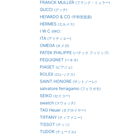
FRANCK MULLER
(フランク・ミュラー)
GUCCI
(グッチ)
HEIWADO & CO
(平和堂貿易)
HERMES
(エルメス)
I W C
(IWC)
ITA
(アイティエー)
OMEGA
(オメガ)
PATEK PHILIPPE
(パテック フィリップ)
PEQUIGNET
(ペキネ)
PIAGET
(ピアジェ)
ROLEX
(ロレックス)
SAINT HONORE
(サントノーレ)
salvatore ferragamo
(フェラガモ)
SEIKO
(セイコー)
swatch
(スウォッチ)
TAG Heuer
(タグホイヤー)
TIFFANY
(ティファニー)
TISSOT
(ティソ)
TUDOR
(チュードル)