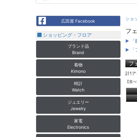
ショ
Facebook
広田屋 Facebook
フェ
ショッピング・フロア
「
ブランド品
「
Brand
フ
着物
Kimono
計1ア
【並べ
時計
Watch
ジュエリー
Jewelry
家電
Electronics