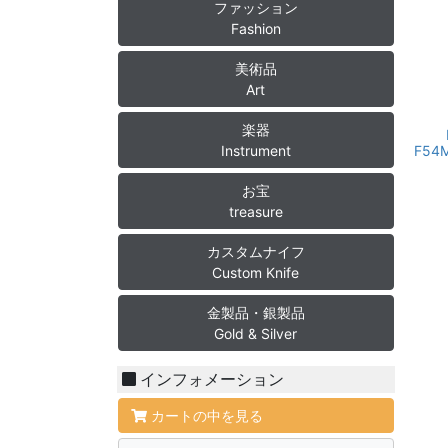
ファッション
Fashion
美術品
Art
楽器
Instrument
F54
お宝
treasure
カスタムナイフ
Custom Knife
金製品・銀製品
Gold & Silver
インフォメーション
カートの中を見る