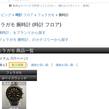
単語はスペースで区切ってください。(例) [ルイヴィトン 財布]
ッピング
>
時計
フロア
>
フェラガモ
> 腕時計
ラガモ 腕時計
(時計 フロア)
腕時計」をブランドから探す
フェラガモ 腕時計」のカテゴリーから探す
ェラガモ 商品一覧
イテム (1/1ページ)
替え】
新入荷順
|
価格が安い順
|
価格が高い順
|
フェラガモ
ボーイズウォッチ