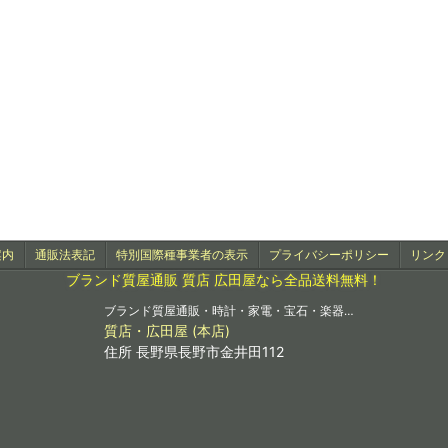
案内
通販法表記
特別国際種事業者の表示
プライバシーポリシー
リンク
ブランド質屋通販 質店 広田屋なら全品送料無料！
ブランド質屋通販・時計・家電・宝石・楽器…
質店・広田屋 (本店)
住所 長野県長野市金井田112