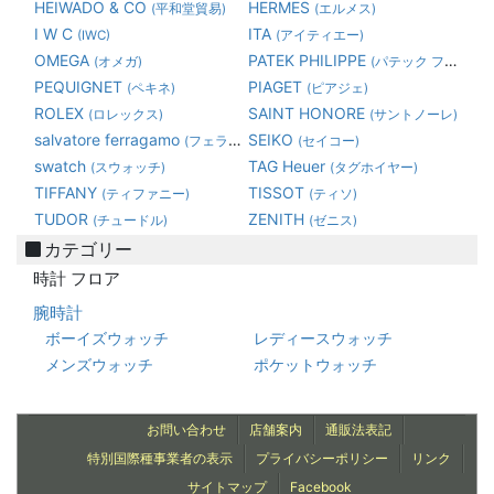
HEIWADO & CO
HERMES
(平和堂貿易)
(エルメス)
I W C
ITA
(IWC)
(アイティエー)
OMEGA
PATEK PHILIPPE
(オメガ)
(パテック フィリップ)
PEQUIGNET
PIAGET
(ペキネ)
(ピアジェ)
ROLEX
SAINT HONORE
(ロレックス)
(サントノーレ)
salvatore ferragamo
SEIKO
(フェラガモ)
(セイコー)
swatch
TAG Heuer
(スウォッチ)
(タグホイヤー)
TIFFANY
TISSOT
(ティファニー)
(ティソ)
TUDOR
ZENITH
(チュードル)
(ゼニス)
カテゴリー
時計 フロア
腕時計
ボーイズウォッチ
レディースウォッチ
メンズウォッチ
ポケットウォッチ
お問い合わせ
店舗案内
通販法表記
特別国際種事業者の表示
プライバシーポリシー
リンク
サイトマップ
Facebook