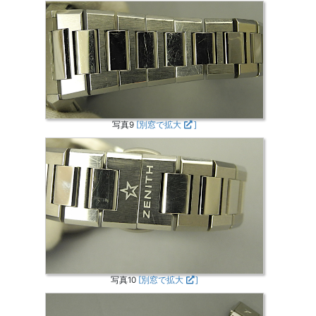
写真9
[別窓で拡大
]
写真10
[別窓で拡大
]