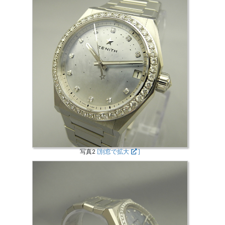
写真2
[別窓で拡大
]