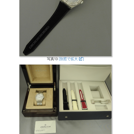
写真13
[別窓で拡大
]