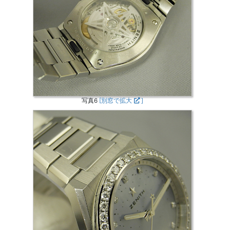
写真6
[別窓で拡大
]