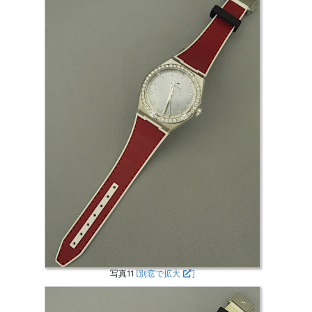
写真11
[別窓で拡大
]