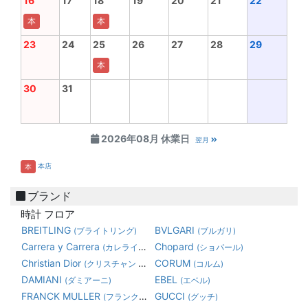
16
17
18
19
20
21
22
本
本
23
24
25
26
27
28
29
本
30
31
2026年08月 休業日
翌月
本店
本
ブランド
時計 フロア
BREITLING
BVLGARI
(ブライトリング)
(ブルガリ)
Carrera y Carrera
Chopard
(カレライカレラ)
(ショパール)
Christian Dior
CORUM
(クリスチャン ディオール)
(コルム)
DAMIANI
EBEL
(ダミアーニ)
(エベル)
FRANCK MULLER
GUCCI
(フランク・ミュラー)
(グッチ)