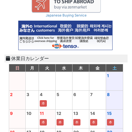
Japanese Buying Service
休業日カレンダー
日
月
火
水
木
金
土
1
2
3
4
5
6
7
8
本
9
10
11
12
13
14
15
本
本
本
本
本