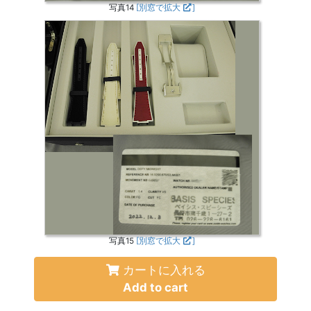
写真14
[別窓で拡大
]
写真15
[別窓で拡大
]
カートに入れる
Add to cart