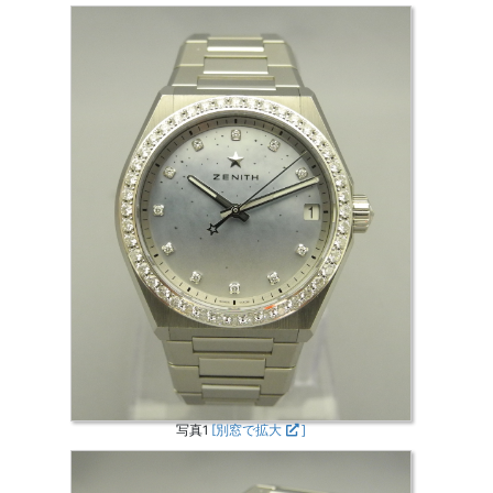
写真1
[別窓で拡大
]