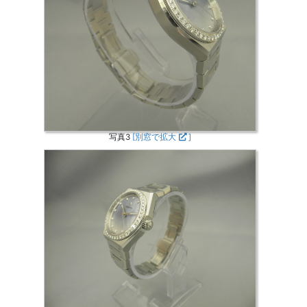
写真3
[別窓で拡大
]