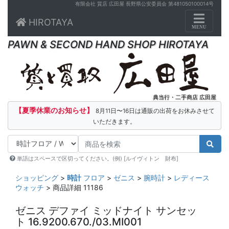
有限会社 質店 広田屋 長野県公安委員会 第481050100014号
Toggle n
HIROTAYA
MENU
PAWN & SECOND HAND SHOP HIROTAYA
典当行・二手商店 広田屋
【夏季休業のお知らせ】
8月11日〜16日は通販の出荷をお休みさせて
いただきます。
単語はスペースで区切ってください。(例) [ルイヴィトン 財布]
ショッピング
>
時計
フロア
>
ゼニス
>
腕時計
>
レディース
ウォッチ
> 商品詳細 11186
ゼニス デファイ ミッドナイト サンセッ
ト 16.9200.670./03.MI001