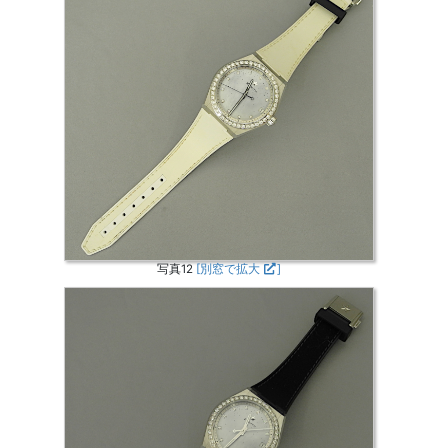
写真12
[別窓で拡大
]