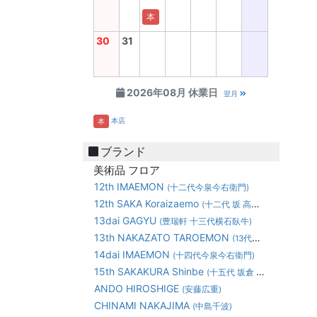
本
30
31
2026年08月 休業日
翌月
本店
本
ブランド
美術品 フロア
12th IMAEMON
(十二代今泉今右衛門)
12th SAKA Koraizaemo
(十二代 坂 高麗左衛門)
13dai GAGYU
(豊瑞軒 十三代横石臥牛)
13th NAKAZATO TAROEMON
(13代中里太郎右衛門)
14dai IMAEMON
(十四代今泉今右衛門)
15th SAKAKURA Shinbe
(十五代 坂倉 新兵衛)
ANDO HIROSHIGE
(安藤広重)
CHINAMI NAKAJIMA
(中島千波)