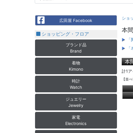
ショ
Facebook
広田屋 Facebook
本間
ショッピング・フロア
「
ブランド品
「
Brand
本
着物
Kimono
計1ア
【並べ
時計
Watch
ジュエリー
Jewelry
家電
Electronics