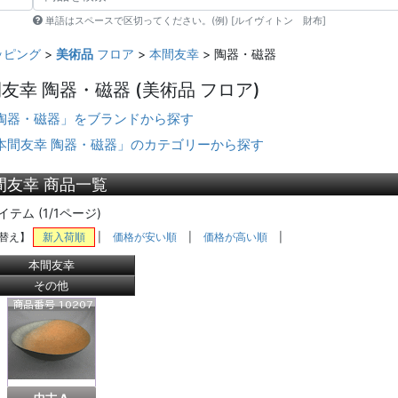
単語はスペースで区切ってください。(例) [ルイヴィトン 財布]
ッピング
>
美術品
フロア
>
本間友幸
> 陶器・磁器
友幸 陶器・磁器
(美術品 フロア)
陶器・磁器」をブランドから探す
本間友幸 陶器・磁器」のカテゴリーから探す
間友幸 商品一覧
イテム (1/1ページ)
替え】
新入荷順
|
価格が安い順
|
価格が高い順
|
本間友幸
その他