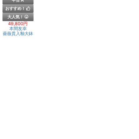
中古 A
おすすめ！
大人気！
49,800円
本間友幸
薔薇貫入釉大鉢