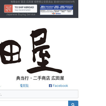
有限会社 質店 広田屋 長野県公安委員会 第481050100014号
Japanese Buying Service
典当行・二手商店 広田屋
A
買取
Facebook
す。