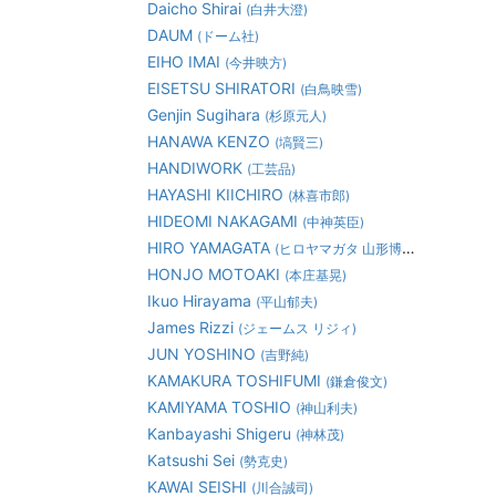
Daicho Shirai
(白井大澄)
DAUM
(ドーム社)
EIHO IMAI
(今井映方)
EISETSU SHIRATORI
(白鳥映雪)
Genjin Sugihara
(杉原元人)
HANAWA KENZO
(塙賢三)
HANDIWORK
(工芸品)
HAYASHI KIICHIRO
(林喜市郎)
HIDEOMI NAKAGAMI
(中神英臣)
HIRO YAMAGATA
(ヒロヤマガタ 山形博道)
HONJO MOTOAKI
(本庄基晃)
Ikuo Hirayama
(平山郁夫)
James Rizzi
(ジェームス リジィ)
JUN YOSHINO
(吉野純)
KAMAKURA TOSHIFUMI
(鎌倉俊文)
KAMIYAMA TOSHIO
(神山利夫)
Kanbayashi Shigeru
(神林茂)
Katsushi Sei
(勢克史)
KAWAI SEISHI
(川合誠司)