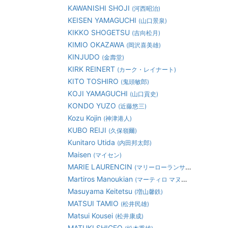
KAWANISHI SHOJI
(河西昭治)
KEISEN YAMAGUCHI
(山口景泉)
KIKKO SHOGETSU
(吉向松月)
KIMIO OKAZAWA
(岡沢喜美雄)
KINJUDO
(金壽堂)
KIRK REINERT
(カーク・レイナート)
KITO TOSHIRO
(鬼頭敏郎)
KOJI YAMAGUCHI
(山口貢史)
KONDO YUZO
(近藤悠三)
Kozu Kojin
(神津港人)
KUBO REIJI
(久保嶺爾)
Kunitaro Utida
(内田邦太郎)
Maisen
(マイセン)
MARIE LAURENCIN
(マリーローランサン)
Martiros Manoukian
(マーティロ マヌキアン)
Masuyama Keitetsu
(増山馨鉄)
MATSUI TAMIO
(松井民雄)
Matsui Kousei
(松井康成)
MATUKI SHIGEO