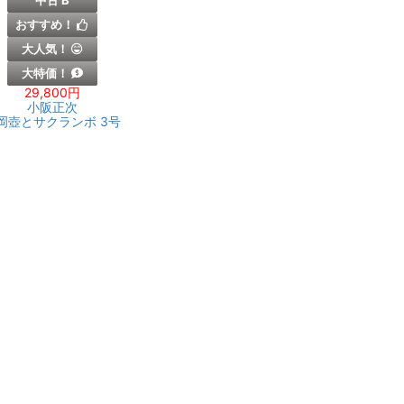
中古 B
おすすめ！
大人気！
大特価！
29,800円
小阪正次
岡壺とサクランボ 3号