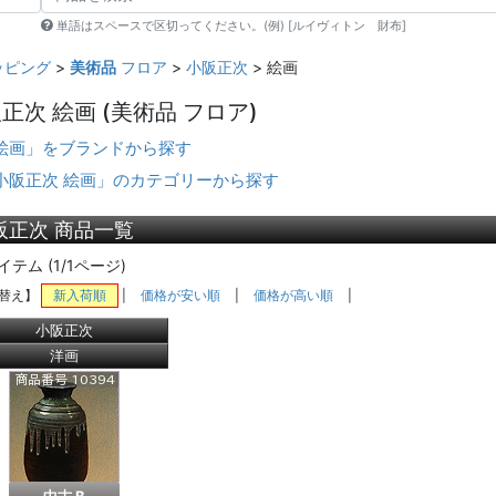
単語はスペースで区切ってください。(例) [ルイヴィトン 財布]
ッピング
>
美術品
フロア
>
小阪正次
> 絵画
正次 絵画
(美術品 フロア)
絵画」をブランドから探す
小阪正次 絵画」のカテゴリーから探す
阪正次 商品一覧
イテム (1/1ページ)
替え】
新入荷順
|
価格が安い順
|
価格が高い順
|
小阪正次
洋画