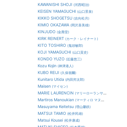
KAWANISHI SHOJI
(河西昭治)
KEISEN YAMAGUCHI
(山口景泉)
KIKKO SHOGETSU
(吉向松月)
KIMIO OKAZAWA
(岡沢喜美雄)
KINJUDO
(金壽堂)
KIRK REINERT
(カーク・レイナート)
KITO TOSHIRO
(鬼頭敏郎)
KOJI YAMAGUCHI
(山口貢史)
KONDO YUZO
(近藤悠三)
Kozu Kojin
(神津港人)
KUBO REIJI
(久保嶺爾)
Kunitaro Utida
(内田邦太郎)
Maisen
(マイセン)
MARIE LAURENCIN
(マリーローランサン)
Martiros Manoukian
(マーティロ マヌキアン)
Masuyama Keitetsu
(増山馨鉄)
MATSUI TAMIO
(松井民雄)
Matsui Kousei
(松井康成)
MATUKI SHIGEO