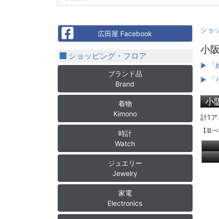
ショ
Facebook
広田屋 Facebook
小阪
ショッピング・フロア
「
ブランド品
「
Brand
小
着物
Kimono
計1ア
【並べ
時計
Watch
ジュエリー
Jewelry
家電
Electronics