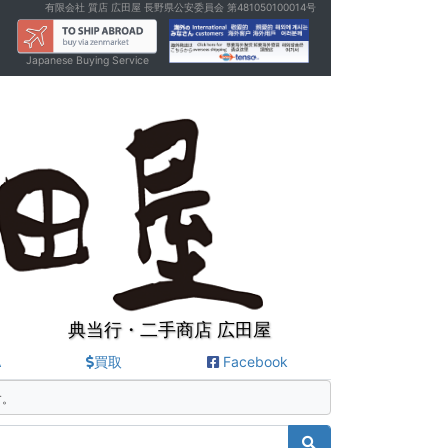
有限会社 質店 広田屋 長野県公安委員会 第481050100014号
Japanese Buying Service
典当行・二手商店 広田屋
A
買取
Facebook
す。