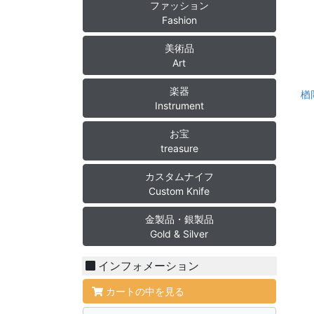
ファッション
Fashion
美術品
Art
楽器
楢
Instrument
お宝
treasure
カスタムナイフ
Custom Knife
金製品・銀製品
Gold & Silver
インフォメーション
カートの中を見る