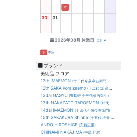
本
30
31
2026年08月 休業日
翌月
本店
本
ブランド
美術品 フロア
12th IMAEMON
(十二代今泉今右衛門)
12th SAKA Koraizaemo
(十二代 坂 高麗左衛門)
13dai GAGYU
(豊瑞軒 十三代横石臥牛)
13th NAKAZATO TAROEMON
(13代中里太郎右衛門)
14dai IMAEMON
(十四代今泉今右衛門)
15th SAKAKURA Shinbe
(十五代 坂倉 新兵衛)
ANDO HIROSHIGE
(安藤広重)
CHINAMI NAKAJIMA
(中島千波)