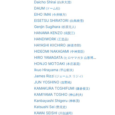
Daicho Shirai
(白井大澄)
DAUM
(ドーム社)
EIHO IMAI
(今井映方)
EISETSU SHIRATORI
(白鳥映雪)
Genjin Sugihara
(杉原元人)
HANAWA KENZO
(塙賢三)
HANDIWORK
(工芸品)
HAYASHI KIICHIRO
(林喜市郎)
HIDEOMI NAKAGAMI
(中神英臣)
HIRO YAMAGATA
(ヒロヤマガタ 山形博道)
HONJO MOTOAKI
(本庄基晃)
Ikuo Hirayama
(平山郁夫)
James Rizzi
(ジェームス リジィ)
JUN YOSHINO
(吉野純)
KAMAKURA TOSHIFUMI
(鎌倉俊文)
KAMIYAMA TOSHIO
(神山利夫)
Kanbayashi Shigeru
(神林茂)
Katsushi Sei
(勢克史)
KAWAI SEISHI
(川合誠司)