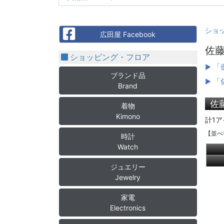
ショ
Facebook
広田屋 Facebook
佐藤
ショッピング・フロア
「
ブランド品
「
Brand
佐
着物
Kimono
計1ア
【並べ
時計
Watch
ジュエリー
Jewelry
家電
Electronics