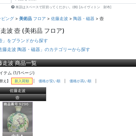
単語はスペースで区切ってください。(例) [ルイヴィトン 財布]
ッピング
>
美術品
フロア
>
佐藤走波
>
陶器・磁器
> 壺
走波 壺
(美術品 フロア)
壺」をブランドから探す
佐藤走波 陶器・磁器」のカテゴリーから探す
藤走波 商品一覧
イテム (1/1ページ)
替え】
新入荷順
|
価格が安い順
|
価格が高い順
|
佐藤走波
壺