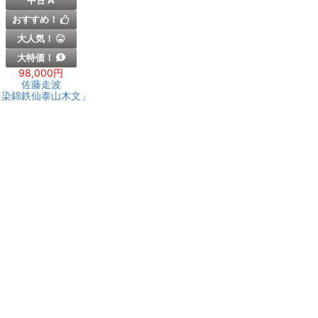
中古 A
おすすめ！
大人気！
大特価！
98,000円
佐藤走波
「染錦鉄仙泰山木文」