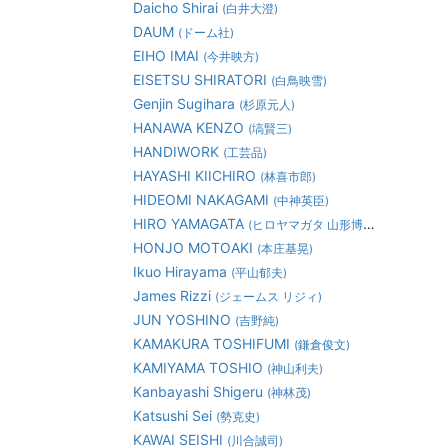
Daicho Shirai
(白井大澄)
DAUM
(ドーム社)
EIHO IMAI
(今井映方)
EISETSU SHIRATORI
(白鳥映雪)
Genjin Sugihara
(杉原元人)
HANAWA KENZO
(塙賢三)
HANDIWORK
(工芸品)
HAYASHI KIICHIRO
(林喜市郎)
HIDEOMI NAKAGAMI
(中神英臣)
HIRO YAMAGATA
(ヒロヤマガタ 山形博道)
HONJO MOTOAKI
(本庄基晃)
Ikuo Hirayama
(平山郁夫)
James Rizzi
(ジェームス リジィ)
JUN YOSHINO
(吉野純)
KAMAKURA TOSHIFUMI
(鎌倉俊文)
KAMIYAMA TOSHIO
(神山利夫)
Kanbayashi Shigeru
(神林茂)
Katsushi Sei
(勢克史)
KAWAI SEISHI
(川合誠司)