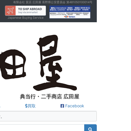
有限会社 質店 広田屋 長野県公安委員会 第481050100014号
Japanese Buying Service
典当行・二手商店 広田屋
A
買取
Facebook
す。