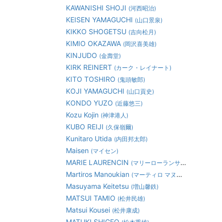
KAWANISHI SHOJI
(河西昭治)
KEISEN YAMAGUCHI
(山口景泉)
KIKKO SHOGETSU
(吉向松月)
KIMIO OKAZAWA
(岡沢喜美雄)
KINJUDO
(金壽堂)
KIRK REINERT
(カーク・レイナート)
KITO TOSHIRO
(鬼頭敏郎)
KOJI YAMAGUCHI
(山口貢史)
KONDO YUZO
(近藤悠三)
Kozu Kojin
(神津港人)
KUBO REIJI
(久保嶺爾)
Kunitaro Utida
(内田邦太郎)
Maisen
(マイセン)
MARIE LAURENCIN
(マリーローランサン)
Martiros Manoukian
(マーティロ マヌキアン)
Masuyama Keitetsu
(増山馨鉄)
MATSUI TAMIO
(松井民雄)
Matsui Kousei
(松井康成)
MATUKI SHIGEO