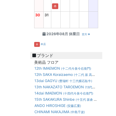
本
30
31
2026年08月 休業日
翌月
本店
本
ブランド
美術品 フロア
12th IMAEMON
(十二代今泉今右衛門)
12th SAKA Koraizaemo
(十二代 坂 高麗左衛門)
13dai GAGYU
(豊瑞軒 十三代横石臥牛)
13th NAKAZATO TAROEMON
(13代中里太郎右衛門)
14dai IMAEMON
(十四代今泉今右衛門)
15th SAKAKURA Shinbe
(十五代 坂倉 新兵衛)
ANDO HIROSHIGE
(安藤広重)
CHINAMI NAKAJIMA
(中島千波)