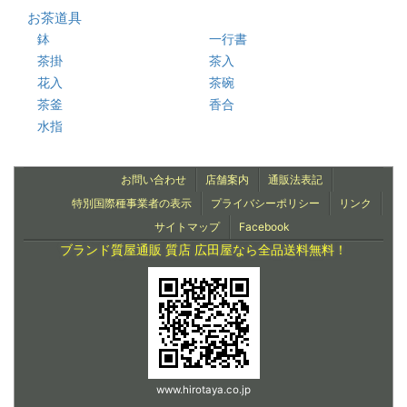
お茶道具
鉢
一行書
茶掛
茶入
花入
茶碗
茶釜
香合
水指
お問い合わせ
店舗案内
通販法表記
特別国際種事業者の表示
プライバシーポリシー
リンク
サイトマップ
Facebook
ブランド質屋通販 質店 広田屋なら全品送料無料！
www.hirotaya.co.jp