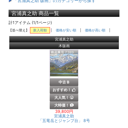
「宮浦真之助 版画」のカテゴリーから探す
宮浦真之助 商品一覧
計1アイテム (1/1ページ)
【並べ替え】
新入荷順
|
価格が安い順
|
価格が高い順
|
宮浦真之助
木版画
中古 B
おすすめ！
大人気！
大特価！
39,800円
宮浦真之助
「五竜岳とジャンプ台」 8号