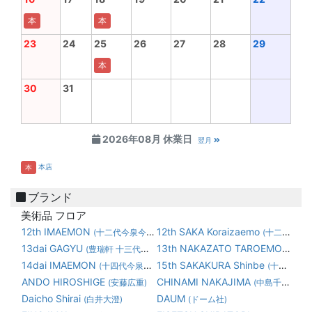
本
本
23
24
25
26
27
28
29
本
30
31
2026年08月 休業日
翌月
本店
本
ブランド
美術品 フロア
12th IMAEMON
12th SAKA Koraizaemo
(十二代今泉今右衛門)
(十二代 坂 高麗左衛門)
13dai GAGYU
13th NAKAZATO TAROEMON
(豊瑞軒 十三代横石臥牛)
(1
14dai IMAEMON
15th SAKAKURA Shinbe
(十四代今泉今右衛門)
(十五代 坂倉 新兵衛)
ANDO HIROSHIGE
CHINAMI NAKAJIMA
(安藤広重)
(中島千波)
Daicho Shirai
DAUM
(白井大澄)
(ドーム社)