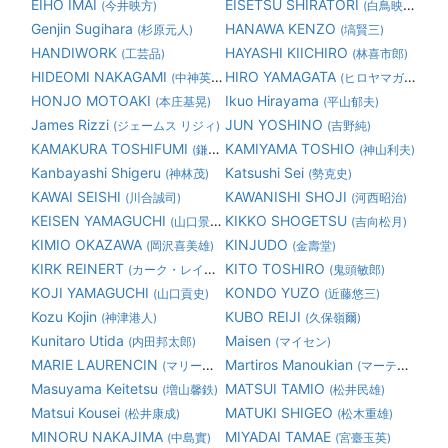
EIHO IMAI
EISETSU SHIRATORI
(今井映方)
(白鳥映雪)
Genjin Sugihara
HANAWA KENZO
(杉原元人)
(塙賢三)
HANDIWORK
HAYASHI KIICHIRO
(工芸品)
(林喜市郎)
HIDEOMI NAKAGAMI
HIRO YAMAGATA
(中神英臣)
(ヒロヤマガタ 山形博道)
HONJO MOTOAKI
Ikuo Hirayama
(本庄基晃)
(平山郁夫)
James Rizzi
JUN YOSHINO
(ジェームス リジィ)
(吉野純)
KAMAKURA TOSHIFUMI
KAMIYAMA TOSHIO
(鎌倉俊文)
(神山利夫)
Kanbayashi Shigeru
Katsushi Sei
(神林茂)
(勢克史)
KAWAI SEISHI
KAWANISHI SHOJI
(川合誠司)
(河西昭治)
KEISEN YAMAGUCHI
KIKKO SHOGETSU
(山口景泉)
(吉向松月)
KIMIO OKAZAWA
KINJUDO
(岡沢喜美雄)
(金壽堂)
KIRK REINERT
KITO TOSHIRO
(カーク・レイナート)
(鬼頭敏郎)
KOJI YAMAGUCHI
KONDO YUZO
(山口貢史)
(近藤悠三)
Kozu Kojin
KUBO REIJI
(神津港人)
(久保嶺爾)
Kunitaro Utida
Maisen
(内田邦太郎)
(マイセン)
MARIE LAURENCIN
Martiros Manoukian
(マリーローランサン)
(マーティロ マヌキアン)
Masuyama Keitetsu
MATSUI TAMIO
(増山馨鉄)
(松井民雄)
Matsui Kousei
MATUKI SHIGEO
(松井康成)
(松木重雄)
MINORU NAKAJIMA
MIYADAI TAMAE
(中島實)
(宮臺玉英)