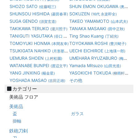
SHOZO SATO
SHUN EMON OKUGAWA
(佐藤昭三)
(奥川俊右衛門)
SHUNSOU HISHIDA
SOKUZEN
(菱田春草)
(16代 永楽即全)
SUGA GENDO
TAKEO YAMAMOTO
(須賀玄道)
(山本武夫)
TAKIKAWA TERUKO
TANAKA MASAAKI
(瀧川照子)
(田中正秋)
TANIGUTI YASUTAKA
Ting Shao Kuang
(谷口 康隆)
(丁紹光)
TOMOYUKI HONMA
TOYOKAWA ROSHI
(本間友幸)
(豊川蛯子)
TSUKIGATA NAHIKO
UECHI EICHIROE
(月形那比古)
(上地瑛一郎)
UEMURA SHOEN
UMEHARA RYUZABURO
(上村松園)
(梅原龍三郎)
WATANABE BUNPEI
Yamada Mitsuzo
(渡辺文平)
(山田光造)
YANG JINXING
YASOKICHI TOKUDA
(楊金星)
(柳雨軒三代 徳田八十吉)
YOSHADA MASAO
その他
(吉田正雄)
カテゴリー
美術品 フロア
美術品
盃
ガラス
掛軸
鉄砲刀剣
刀