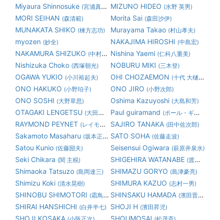
Miyaura Shinnosuke
MIZUNO HIDEO
(宮浦真之助)
(水野 英男)
MORI SEIHAN
Morita Sai
(森清範)
(森田沙伊)
MUNAKATA SHIKO
Murayama Takao
(棟方志功)
(村山孝夫)
myozen
NAKAJIMA HIROSHI
(妙全)
(中島宏)
NAKAMURA SHIZUKO
Nishina Yaemi
(中村静子)
(仁科八重美)
Nishizuka Choko
NOBURU MIKI
(西塚朝光)
(三木登)
OGAWA YUKIO
OHI CHOZAEMON
(小川裕起夫)
(十代 大樋長左衛門)
ONO HAKUKO
ONO JIRO
(小野珀子)
(小野次郎)
ONO SOSHI
Oshima Kazuyoshi
(大野草思)
(大島和芳)
OTAGAKI LENGETSU
Paul guiramand
(大田垣蓮月)
(ポール・ギヤマン)
RAYMOND PEYNET
SAJIRO TANAKA
(レイモン・ペイネ)
(田中佐次郎)
Sakamoto Masaharu
SATO SOHA
(坂本正春)
(佐藤走波)
Satou Kunio
Seisensui Ogiwara
(佐藤圀夫)
(萩原井泉水)
Seki Chikara
SHIGEHIRA WATANABE
(関 主税)
(渡邊繁平)
Shimaoka Tatsuzo
SHIMAZU GORYO
(島岡達三)
(島津豪亮)
Shimizu Koki
SHIMURA KAZUO
(清水晃樹)
(志村一男)
SHINOBU SHIMOTORI
SHINSAKU HAMADA
(霜鳥 忍)
(濱田晋作)
SHIRAI HANSHICHI
SHOJI H
(白井半七)
(濱田昇児)
SHOJI KOSAKA
SHOUMOSAI
(小阪正次)
(松茂斎)