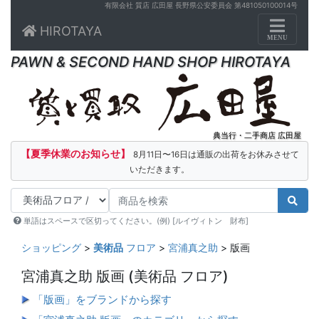
有限会社 質店 広田屋 長野県公安委員会 第481050100014号
Toggle n
HIROTAYA
MENU
PAWN & SECOND HAND SHOP HIROTAYA
典当行・二手商店 広田屋
【夏季休業のお知らせ】
8月11日〜16日は通販の出荷をお休みさせて
いただきます。
単語はスペースで区切ってください。(例) [ルイヴィトン 財布]
ショッピング
>
美術品
フロア
>
宮浦真之助
> 版画
宮浦真之助 版画
(美術品 フロア)
「版画」をブランドから探す