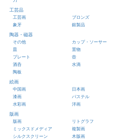
工芸品
工芸画
ブロンズ
象牙
銀製品
陶器・磁器
その他
カップ・ソーサー
皿
置物
プレート
壺
酒呑
水滴
陶板
絵画
中国画
日本画
漆画
パステル
水彩画
洋画
版画
版画
リトグラフ
ミックスドメディア
複製画
シルクスクリーン
木版画