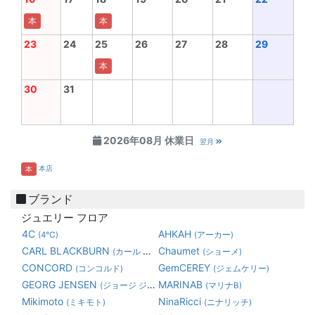
本
本
23
24
25
26
27
28
29
本
30
31
2026年08月 休業日
翌月
本店
本
ブランド
ジュエリー フロア
4C
AHKAH
(4℃)
(アーカー)
CARL BLACKBURN
Chaumet
(カール ブラックバーン)
(ショーメ)
CONCORD
GemCEREY
(コンコルド)
(ジェムケリー)
GEORG JENSEN
MARINAB
(ジョージ ジェンセン)
(マリナB)
Mikimoto
NinaRicci
(ミキモト)
(ニナリッチ)