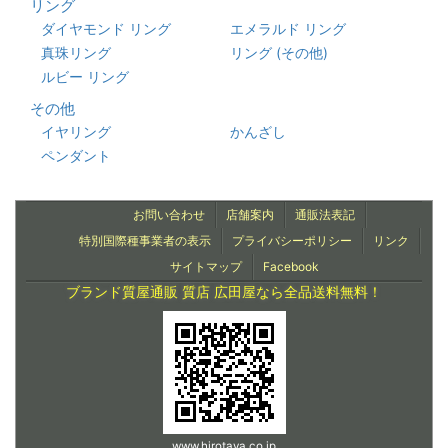
リング
ダイヤモンド リング
エメラルド リング
真珠リング
リング (その他)
ルビー リング
その他
イヤリング
かんざし
ペンダント
お問い合わせ
店舗案内
通販法表記
特別国際種事業者の表示
プライバシーポリシー
リンク
サイトマップ
Facebook
ブランド質屋通販 質店 広田屋なら全品送料無料！
www.hirotaya.co.jp