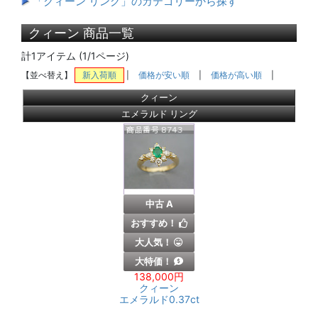
「クィーン リング」のカテゴリーから探す
クィーン 商品一覧
計1アイテム (1/1ページ)
【並べ替え】
新入荷順
|
価格が安い順
|
価格が高い順
|
クィーン
エメラルド リング
中古 A
おすすめ！
大人気！
大特価！
138,000円
クィーン
エメラルド0.37ct