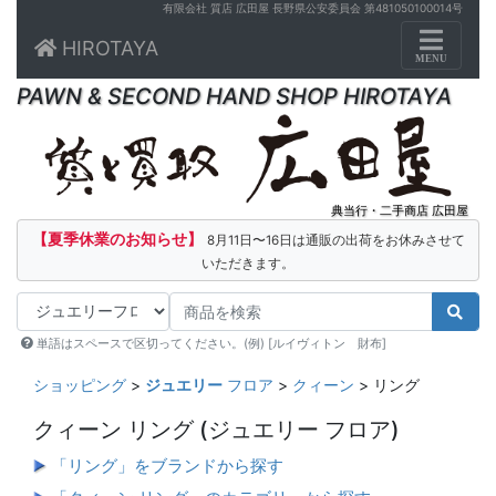
有限会社 質店 広田屋 長野県公安委員会 第481050100014号
Toggle n
HIROTAYA
MENU
PAWN & SECOND HAND SHOP HIROTAYA
典当行・二手商店 広田屋
【夏季休業のお知らせ】
8月11日〜16日は通販の出荷をお休みさせて
いただきます。
単語はスペースで区切ってください。(例) [ルイヴィトン 財布]
ショッピング
>
ジュエリー
フロア
>
クィーン
> リング
クィーン リング
(ジュエリー フロア)
「リング」をブランドから探す