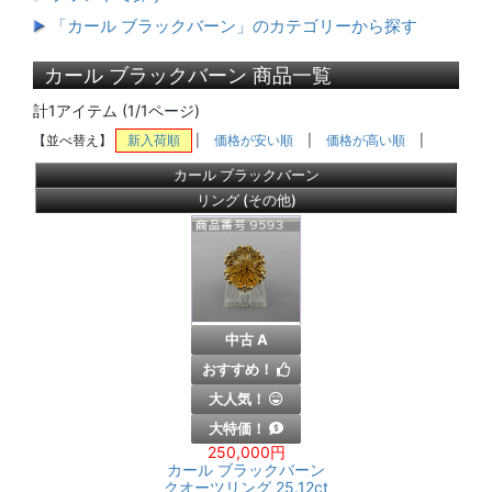
「カール ブラックバーン」のカテゴリーから探す
カール ブラックバーン 商品一覧
計1アイテム (1/1ページ)
【並べ替え】
新入荷順
|
価格が安い順
|
価格が高い順
|
カール ブラックバーン
リング (その他)
中古 A
おすすめ！
大人気！
大特価！
250,000円
カール ブラックバーン
クオーツリング 25.12ct