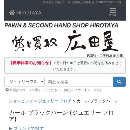
有限会社 質店 広田屋 長野県公安委員会 第481050100014号
Toggle n
HIROTAYA
MENU
PAWN & SECOND HAND SHOP HIROTAYA
典当行・二手商店 広田屋
【夏季休業のお知らせ】
8月11日〜16日は通販の出荷をお休みさせて
いただきます。
単語はスペースで区切ってください。(例) [ルイヴィトン 財布]
ショッピング
>
ジュエリー
フロア
> カール ブラックバーン
カール ブラックバーン
(ジュエリー フロ
ア)
ブランドで探す