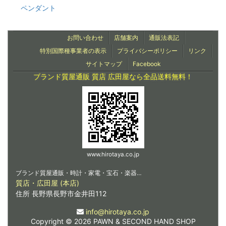
ペンダント
お問い合わせ
店舗案内
通販法表記
特別国際種事業者の表示
プライバシーポリシー
リンク
サイトマップ
Facebook
ブランド質屋通販 質店 広田屋なら全品送料無料！
www.hirotaya.co.jp
ブランド質屋通販・時計・家電・宝石・楽器…
質店・広田屋 (本店)
住所 長野県長野市金井田112
info@hirotaya.co.jp
Copyright © 2026 PAWN & SECOND HAND SHOP