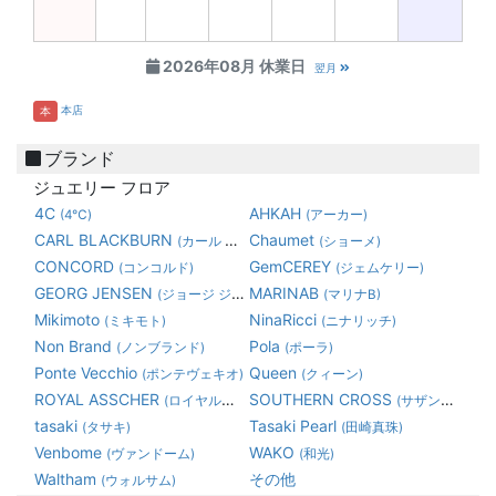
2026年08月 休業日
翌月
本店
本
ブランド
ジュエリー フロア
4C
AHKAH
(4℃)
(アーカー)
CARL BLACKBURN
Chaumet
(カール ブラックバーン)
(ショーメ)
CONCORD
GemCEREY
(コンコルド)
(ジェムケリー)
GEORG JENSEN
MARINAB
(ジョージ ジェンセン)
(マリナB)
Mikimoto
NinaRicci
(ミキモト)
(ニナリッチ)
Non Brand
Pola
(ノンブランド)
(ポーラ)
Ponte Vecchio
Queen
(ポンテヴェキオ)
(クィーン)
ROYAL ASSCHER
SOUTHERN CROSS
(ロイヤルアッシャーダイヤモンド)
(サザンクロス)
tasaki
Tasaki Pearl
(タサキ)
(田崎真珠)
Venbome
WAKO
(ヴァンドーム)
(和光)
Waltham
その他
(ウォルサム)