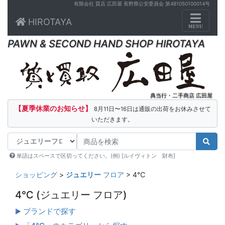
有限会社 質店 広田屋 長野県公安委員会 第481050100014号
Toggle n
HIROTAYA
MENU
PAWN & SECOND HAND SHOP HIROTAYA
典当行・二手商店 広田屋
【夏季休業のお知らせ】
8月11日〜16日は通販の出荷をお休みさせて
いただきます。
単語はスペースで区切ってください。(例) [ルイヴィトン 財布]
ショッピング
>
ジュエリー
フロア
> 4℃
4℃
(ジュエリー フロア)
ブランドで探す