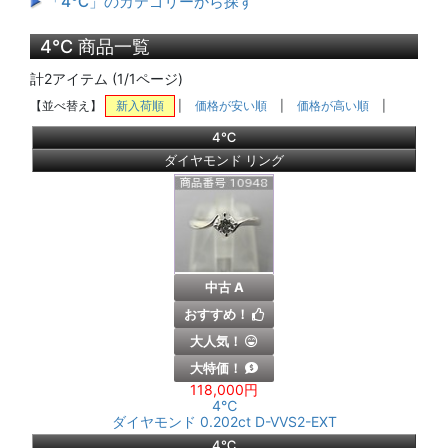
「4℃」のカテゴリーから探す
4℃ 商品一覧
計2アイテム (1/1ページ)
【並べ替え】
新入荷順
|
価格が安い順
|
価格が高い順
|
4℃
ダイヤモンド リング
中古 A
おすすめ！
大人気！
大特価！
118,000円
4℃
ダイヤモンド 0.202ct D-VVS2-EXT
4℃