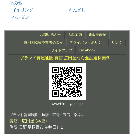
その他
イヤリング
かんざし
ペンダント
お問い合わせ
店舗案内
通販法表記
特別国際種事業者の表示
プライバシーポリシー
リンク
サイトマップ
Facebook
ブランド質屋通販 質店 広田屋なら全品送料無料！
www.hirotaya.co.jp
ブランド質屋通販・時計・家電・宝石・楽器…
質店・広田屋 (本店)
住所 長野県長野市金井田112