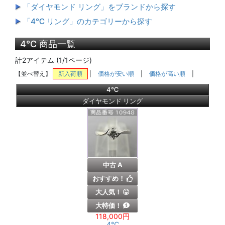
「ダイヤモンド リング」をブランドから探す
「4℃ リング」のカテゴリーから探す
4℃ 商品一覧
計2アイテム (1/1ページ)
【並べ替え】
新入荷順
|
価格が安い順
|
価格が高い順
|
4℃
ダイヤモンド リング
中古 A
おすすめ！
大人気！
大特価！
118,000円
4℃