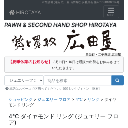
有限会社 質店 広田屋 長野県公安委員会 第481050100014号
Toggle n
HIROTAYA
MENU
PAWN & SECOND HAND SHOP HIROTAYA
典当行・二手商店 広田屋
【夏季休業のお知らせ】
8月11日〜16日は通販の出荷をお休みさせて
いただきます。
単語はスペースで区切ってください。(例) [ルイヴィトン 財布]
ショッピング
>
ジュエリー
フロア
>
4℃
>
リング
> ダイヤ
モンド リング
4℃ ダイヤモンド リング
(ジュエリー フロ
ア)