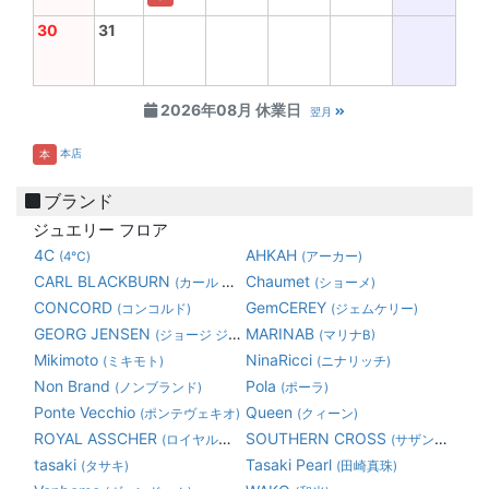
30
31
2026年08月 休業日
翌月
本店
本
ブランド
ジュエリー フロア
4C
AHKAH
(4℃)
(アーカー)
CARL BLACKBURN
Chaumet
(カール ブラックバーン)
(ショーメ)
CONCORD
GemCEREY
(コンコルド)
(ジェムケリー)
GEORG JENSEN
MARINAB
(ジョージ ジェンセン)
(マリナB)
Mikimoto
NinaRicci
(ミキモト)
(ニナリッチ)
Non Brand
Pola
(ノンブランド)
(ポーラ)
Ponte Vecchio
Queen
(ポンテヴェキオ)
(クィーン)
ROYAL ASSCHER
SOUTHERN CROSS
(ロイヤルアッシャーダイヤモンド)
(サザンクロス)
tasaki
Tasaki Pearl
(タサキ)
(田崎真珠)