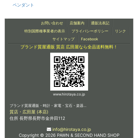
ペンダント
お問い合わせ
店舗案内
通販法表記
特別国際種事業者の表示
プライバシーポリシー
リンク
サイトマップ
Facebook
ブランド質屋通販 質店 広田屋なら全品送料無料！
www.hirotaya.co.jp
ブランド質屋通販・時計・家電・宝石・楽器…
質店・広田屋 (本店)
住所 長野県長野市金井田112
info@hirotaya.co.jp
Copyright © 2026 PAWN & SECOND HAND SHOP