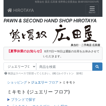
有限会社 質店 広田屋 長野県公安委員会 第481050100014号
Toggle n
HIROTAYA
MENU
PAWN & SECOND HAND SHOP HIROTAYA
典当行・二手商店 広田屋
【夏季休業のお知らせ】
8月11日〜16日は通販の出荷をお休みさせて
いただきます。
単語はスペースで区切ってください。(例) [ルイヴィトン 財布]
ショッピング
>
ジュエリー
フロア
> ミキモト
ミキモト
(ジュエリー フロア)
ブランドで探す