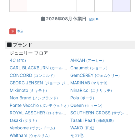
2026年08月 休業日
翌月
本店
本
ブランド
ジュエリー フロア
4C
AHKAH
(4℃)
(アーカー)
CARL BLACKBURN
Chaumet
(カール ブラックバーン)
(ショーメ)
CONCORD
GemCEREY
(コンコルド)
(ジェムケリー)
GEORG JENSEN
MARINAB
(ジョージ ジェンセン)
(マリナB)
Mikimoto
NinaRicci
(ミキモト)
(ニナリッチ)
Non Brand
Pola
(ノンブランド)
(ポーラ)
Ponte Vecchio
Queen
(ポンテヴェキオ)
(クィーン)
ROYAL ASSCHER
SOUTHERN CROSS
(ロイヤルアッシャーダイヤモンド)
(サザンクロス)
tasaki
Tasaki Pearl
(タサキ)
(田崎真珠)
Venbome
WAKO
(ヴァンドーム)
(和光)
Waltham
その他
(ウォルサム)