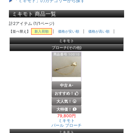
「ミキモト」のカテゴリーから探す
ミキモト 商品一覧
計2アイテム (1/1ページ)
【並べ替え】
新入荷順
|
価格が安い順
|
価格が高い順
|
ミキモト
ブローチ(その他)
中古 A-
おすすめ！
大人気！
大特価！
79,800円
ミキモト
パール ブローチ
ミキモト