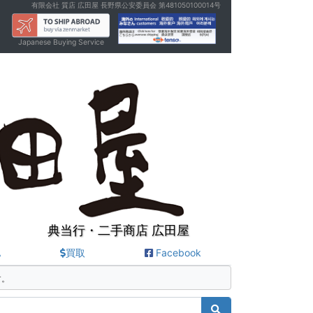
有限会社 質店 広田屋 長野県公安委員会 第481050100014号
Japanese Buying Service
典当行・二手商店 広田屋
A
買取
Facebook
す。