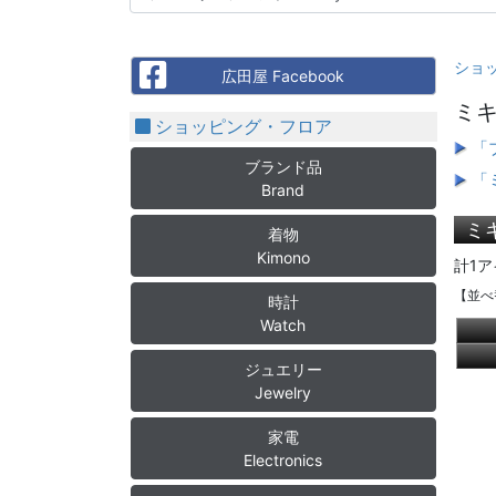
ショ
Facebook
広田屋 Facebook
ミキ
ショッピング・フロア
「
ブランド品
「
Brand
ミ
着物
Kimono
計1ア
【並べ
時計
Watch
ジュエリー
Jewelry
家電
Electronics