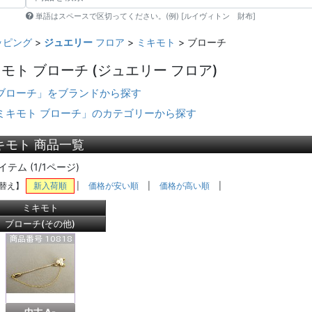
単語はスペースで区切ってください。(例) [ルイヴィトン 財布]
ッピング
>
ジュエリー
フロア
>
ミキモト
> ブローチ
モト ブローチ
(ジュエリー フロア)
ブローチ」をブランドから探す
ミキモト ブローチ」のカテゴリーから探す
キモト 商品一覧
イテム (1/1ページ)
替え】
新入荷順
|
価格が安い順
|
価格が高い順
|
ミキモト
ブローチ(その他)