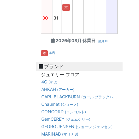
本
30
31
2026年08月 休業日
翌月
本店
本
ブランド
ジュエリー フロア
4C
(4℃)
AHKAH
(アーカー)
CARL BLACKBURN
(カール ブラックバーン)
Chaumet
(ショーメ)
CONCORD
(コンコルド)
GemCEREY
(ジェムケリー)
GEORG JENSEN
(ジョージ ジェンセン)
MARINAB
(マリナB)