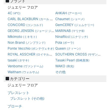
ブランド
ジュエリー フロア
4C
AHKAH
(4℃)
(アーカー)
CARL BLACKBURN
Chaumet
(カール ブラックバーン)
(ショーメ)
CONCORD
GemCEREY
(コンコルド)
(ジェムケリー)
GEORG JENSEN
MARINAB
(ジョージ ジェンセン)
(マリナB)
Mikimoto
NinaRicci
(ミキモト)
(ニナリッチ)
Non Brand
Pola
(ノンブランド)
(ポーラ)
Ponte Vecchio
Queen
(ポンテヴェキオ)
(クィーン)
ROYAL ASSCHER
SOUTHERN CROSS
(ロイヤルアッシャーダイヤモンド)
(サザンクロス)
tasaki
Tasaki Pearl
(タサキ)
(田崎真珠)
Venbome
WAKO
(ヴァンドーム)
(和光)
Waltham
その他
(ウォルサム)
カテゴリー
ジュエリー フロア
ブレスレット
ブレスレット (その他)
ブローチ