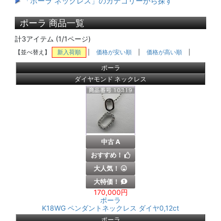
「ポーラ ネックレス」のカテゴリーから探す
ポーラ 商品一覧
計3アイテム (1/1ページ)
【並べ替え】
新入荷順
|
価格が安い順
|
価格が高い順
|
ポーラ
ダイヤモンド ネックレス
中古 A
おすすめ！
大人気！
大特価！
170,000円
ポーラ
K18WG ペンダントネックレス ダイヤ0,12ct
ポーラ