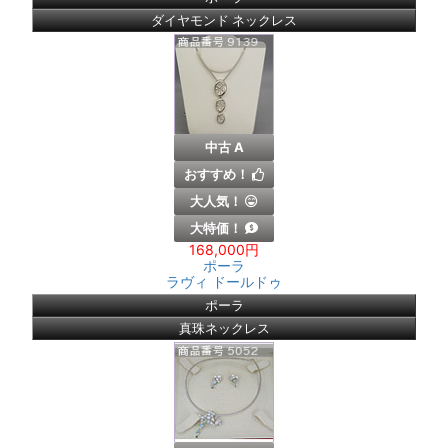
ダイヤモンド ネックレス
中古 A
おすすめ！
大人気！
大特価！
168,000円
ポーラ
ラヴィ ドールドゥ
ポーラ
真珠ネックレス