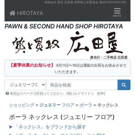
有限会社 質店 広田屋 長野県公安委員会 第481050100014号
Toggle n
HIROTAYA
MENU
PAWN & SECOND HAND SHOP HIROTAYA
典当行・二手商店 広田屋
【夏季休業のお知らせ】
8月11日〜16日は通販の出荷をお休みさせて
いただきます。
単語はスペースで区切ってください。(例) [ルイヴィトン 財布]
ショッピング
>
ジュエリー
フロア
>
ポーラ
> ネックレス
ポーラ ネックレス
(ジュエリー フロア)
「ネックレス」をブランドから探す