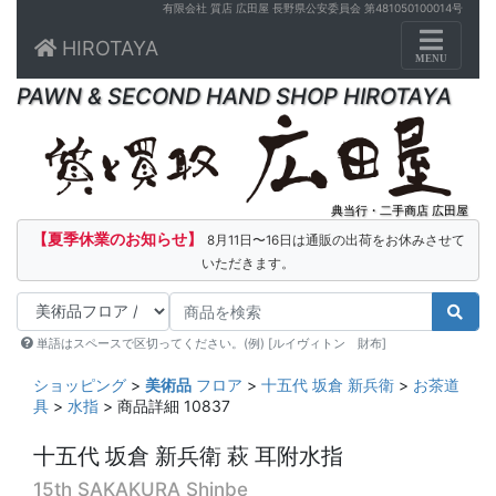
有限会社 質店 広田屋 長野県公安委員会 第481050100014号
Toggle n
HIROTAYA
MENU
PAWN & SECOND HAND SHOP HIROTAYA
典当行・二手商店 広田屋
【夏季休業のお知らせ】
8月11日〜16日は通販の出荷をお休みさせて
いただきます。
単語はスペースで区切ってください。(例) [ルイヴィトン 財布]
ショッピング
>
美術品
フロア
>
十五代 坂倉 新兵衛
>
お茶道
具
>
水指
> 商品詳細 10837
十五代 坂倉 新兵衛 萩 耳附水指
15th SAKAKURA Shinbe