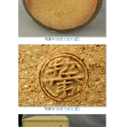
写真11
[別窓で拡大
]
写真12
[別窓で拡大
]