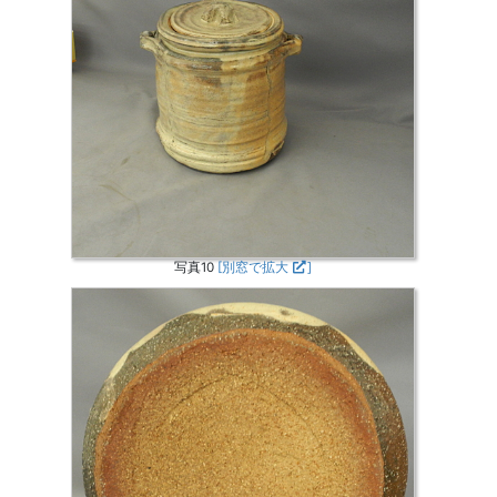
写真10
[別窓で拡大
]