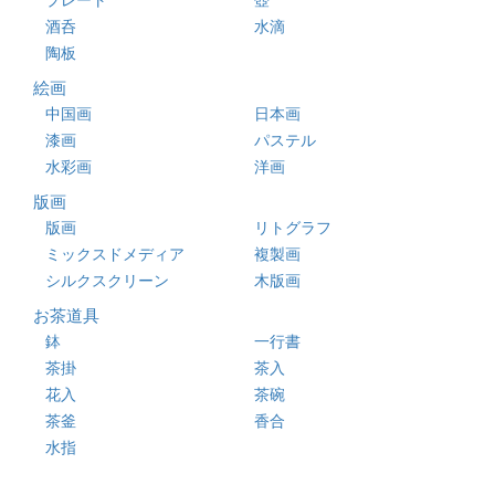
酒呑
水滴
陶板
絵画
中国画
日本画
漆画
パステル
水彩画
洋画
版画
版画
リトグラフ
ミックスドメディア
複製画
シルクスクリーン
木版画
お茶道具
鉢
一行書
茶掛
茶入
花入
茶碗
茶釜
香合
水指