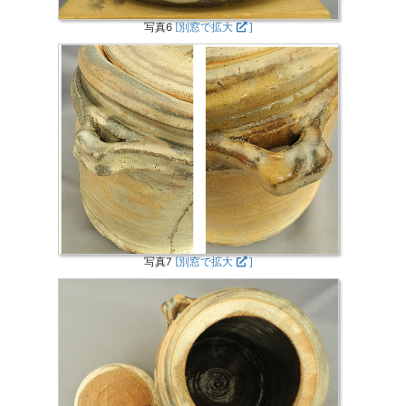
写真6
[別窓で拡大
]
写真7
[別窓で拡大
]