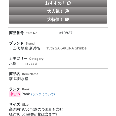
おすすめ！
大人気！
大特価！
商品番号
#10837
Item No
ブランド
Brand
十五代 坂倉 新兵衛
15th SAKAKURA Shinbe
カテゴリー
Category
水指
mizusasi
商品名
Item Name
萩 耳附水指
ランク
Rank
中古 S
Rank
(ランクについて)
サイズ
Size
高さ約19,5cm(蓋のつまみも含む
径約16,5cm(突起物は含まず)