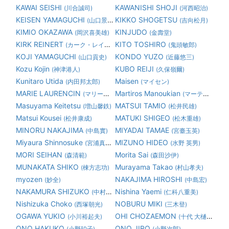
KAWAI SEISHI
KAWANISHI SHOJI
(川合誠司)
(河西昭治)
KEISEN YAMAGUCHI
KIKKO SHOGETSU
(山口景泉)
(吉向松月)
KIMIO OKAZAWA
KINJUDO
(岡沢喜美雄)
(金壽堂)
KIRK REINERT
KITO TOSHIRO
(カーク・レイナート)
(鬼頭敏郎)
KOJI YAMAGUCHI
KONDO YUZO
(山口貢史)
(近藤悠三)
Kozu Kojin
KUBO REIJI
(神津港人)
(久保嶺爾)
Kunitaro Utida
Maisen
(内田邦太郎)
(マイセン)
MARIE LAURENCIN
Martiros Manoukian
(マリーローランサン)
(マーティロ マヌキアン)
Masuyama Keitetsu
MATSUI TAMIO
(増山馨鉄)
(松井民雄)
Matsui Kousei
MATUKI SHIGEO
(松井康成)
(松木重雄)
MINORU NAKAJIMA
MIYADAI TAMAE
(中島實)
(宮臺玉英)
Miyaura Shinnosuke
MIZUNO HIDEO
(宮浦真之助)
(水野 英男)
MORI SEIHAN
Morita Sai
(森清範)
(森田沙伊)
MUNAKATA SHIKO
Murayama Takao
(棟方志功)
(村山孝夫)
myozen
NAKAJIMA HIROSHI
(妙全)
(中島宏)
NAKAMURA SHIZUKO
Nishina Yaemi
(中村静子)
(仁科八重美)
Nishizuka Choko
NOBURU MIKI
(西塚朝光)
(三木登)
OGAWA YUKIO
OHI CHOZAEMON
(小川裕起夫)
(十代 大樋長左衛門)
ONO HAKUKO
ONO JIRO