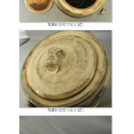
写真8
[別窓で拡大
]
写真9
[別窓で拡大
]