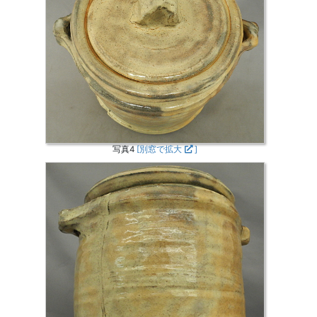
写真4
[別窓で拡大
]