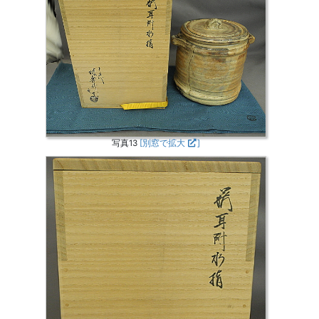
写真13
[別窓で拡大
]