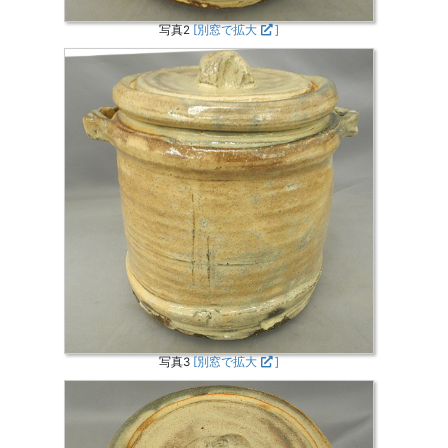
写真2
[別窓で拡大
]
写真3
[別窓で拡大
]