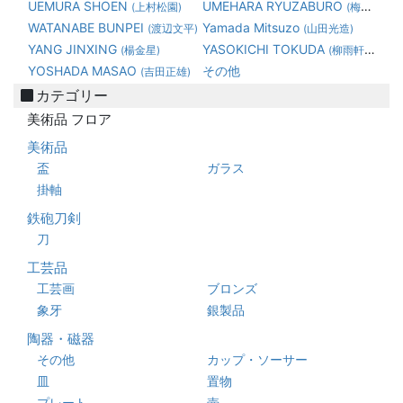
UEMURA SHOEN
UMEHARA RYUZABURO
(上村松園)
(梅原龍三郎)
WATANABE BUNPEI
Yamada Mitsuzo
(渡辺文平)
(山田光造)
YANG JINXING
YASOKICHI TOKUDA
(楊金星)
(柳雨軒三代 徳田八十吉)
YOSHADA MASAO
その他
(吉田正雄)
カテゴリー
美術品 フロア
美術品
盃
ガラス
掛軸
鉄砲刀剣
刀
工芸品
工芸画
ブロンズ
象牙
銀製品
陶器・磁器
その他
カップ・ソーサー
皿
置物
プレート
壺