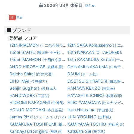
2026年08月 休業日
翌月
本店
本
ブランド
美術品 フロア
12th IMAEMON
12th SAKA Koraizaemo
(十二代今泉今右衛門)
(十二代 坂 高麗左衛門)
13dai GAGYU
13th NAKAZATO TAROEMON
(豊瑞軒 十三代横石臥牛)
(1
14dai IMAEMON
15th SAKAKURA Shinbe
(十四代今泉今右衛門)
(十五代 坂倉 新兵衛)
ANDO HIROSHIGE
CHINAMI NAKAJIMA
(安藤広重)
(中島千波)
Daicho Shirai
DAUM
(白井大澄)
(ドーム社)
EIHO IMAI
EISETSU SHIRATORI
(今井映方)
(白鳥映雪)
Genjin Sugihara
HANAWA KENZO
(杉原元人)
(塙賢三)
HANDIWORK
HAYASHI KIICHIRO
(工芸品)
(林喜市郎)
HIDEOMI NAKAGAMI
HIRO YAMAGATA
(中神英臣)
(ヒロヤマガタ 山形博道)
HONJO MOTOAKI
Ikuo Hirayama
(本庄基晃)
(平山郁夫)
James Rizzi
JUN YOSHINO
(ジェームス リジィ)
(吉野純)
KAMAKURA TOSHIFUMI
KAMIYAMA TOSHIO
(鎌倉俊文)
(神山利夫)
Kanbayashi Shigeru
Katsushi Sei
(神林茂)
(勢克史)