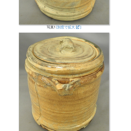
写真1
[別窓で拡大
]