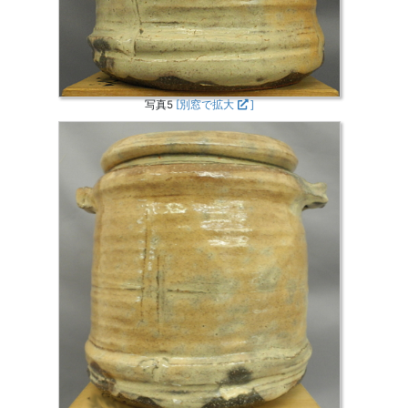
写真5
[別窓で拡大
]