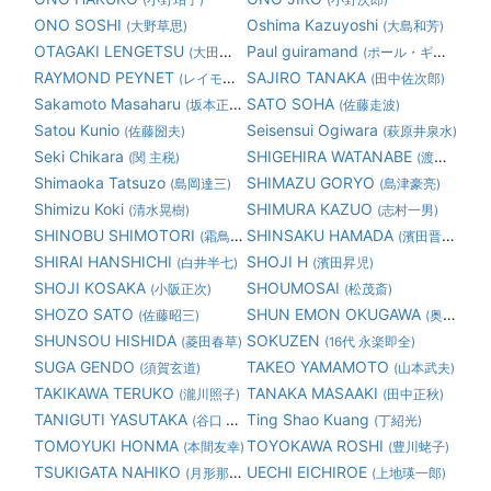
(小野珀子)
(小野次郎)
ONO SOSHI
Oshima Kazuyoshi
(大野草思)
(大島和芳)
OTAGAKI LENGETSU
Paul guiramand
(大田垣蓮月)
(ポール・ギヤマン)
RAYMOND PEYNET
SAJIRO TANAKA
(レイモン・ペイネ)
(田中佐次郎)
Sakamoto Masaharu
SATO SOHA
(坂本正春)
(佐藤走波)
Satou Kunio
Seisensui Ogiwara
(佐藤圀夫)
(萩原井泉水)
Seki Chikara
SHIGEHIRA WATANABE
(関 主税)
(渡邊繁平)
Shimaoka Tatsuzo
SHIMAZU GORYO
(島岡達三)
(島津豪亮)
Shimizu Koki
SHIMURA KAZUO
(清水晃樹)
(志村一男)
SHINOBU SHIMOTORI
SHINSAKU HAMADA
(霜鳥 忍)
(濱田晋作)
SHIRAI HANSHICHI
SHOJI H
(白井半七)
(濱田昇児)
SHOJI KOSAKA
SHOUMOSAI
(小阪正次)
(松茂斎)
SHOZO SATO
SHUN EMON OKUGAWA
(佐藤昭三)
(奥川俊右衛門)
SHUNSOU HISHIDA
SOKUZEN
(菱田春草)
(16代 永楽即全)
SUGA GENDO
TAKEO YAMAMOTO
(須賀玄道)
(山本武夫)
TAKIKAWA TERUKO
TANAKA MASAAKI
(瀧川照子)
(田中正秋)
TANIGUTI YASUTAKA
Ting Shao Kuang
(谷口 康隆)
(丁紹光)
TOMOYUKI HONMA
TOYOKAWA ROSHI
(本間友幸)
(豊川蛯子)
TSUKIGATA NAHIKO
UECHI EICHIROE
(月形那比古)
(上地瑛一郎)