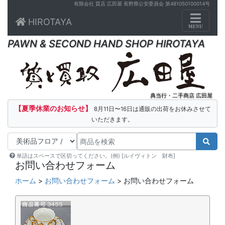
有限会社 質店 広田屋 長野県公安委員会 第481050100014号
Toggle n
HIROTAYA
MENU
PAWN & SECOND HAND SHOP HIROTAYA
典当行・二手商店 広田屋
【夏季休業のお知らせ】
8月11日〜16日は通販の出荷をお休みさせて
いただきます。
単語はスペースで区切ってください。(例) [ルイヴィトン 財布]
お問い合わせフォーム
ホーム
>
お問い合わせフォーム
> お問い合わせフォーム