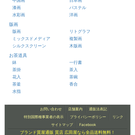
中国画
日本画
漆画
パステル
水彩画
洋画
版画
版画
リトグラフ
ミックスドメディア
複製画
シルクスクリーン
木版画
お茶道具
鉢
一行書
茶掛
茶入
花入
茶碗
茶釜
香合
水指
お問い合わせ
店舗案内
通販法表記
特別国際種事業者の表示
プライバシーポリシー
リンク
サイトマップ
Facebook
ブランド質屋通販 質店 広田屋なら全品送料無料！