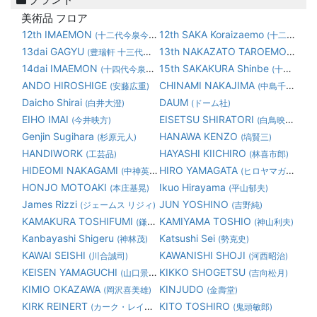
美術品 フロア
12th IMAEMON
12th SAKA Koraizaemo
(十二代今泉今右衛門)
(十二代 坂 高麗左衛門)
13dai GAGYU
13th NAKAZATO TAROEMON
(豊瑞軒 十三代横石臥牛)
(1
14dai IMAEMON
15th SAKAKURA Shinbe
(十四代今泉今右衛門)
(十五代 坂倉 新兵衛)
ANDO HIROSHIGE
CHINAMI NAKAJIMA
(安藤広重)
(中島千波)
Daicho Shirai
DAUM
(白井大澄)
(ドーム社)
EIHO IMAI
EISETSU SHIRATORI
(今井映方)
(白鳥映雪)
Genjin Sugihara
HANAWA KENZO
(杉原元人)
(塙賢三)
HANDIWORK
HAYASHI KIICHIRO
(工芸品)
(林喜市郎)
HIDEOMI NAKAGAMI
HIRO YAMAGATA
(中神英臣)
(ヒロヤマガタ 山形博道)
HONJO MOTOAKI
Ikuo Hirayama
(本庄基晃)
(平山郁夫)
James Rizzi
JUN YOSHINO
(ジェームス リジィ)
(吉野純)
KAMAKURA TOSHIFUMI
KAMIYAMA TOSHIO
(鎌倉俊文)
(神山利夫)
Kanbayashi Shigeru
Katsushi Sei
(神林茂)
(勢克史)
KAWAI SEISHI
KAWANISHI SHOJI
(川合誠司)
(河西昭治)
KEISEN YAMAGUCHI
KIKKO SHOGETSU
(山口景泉)
(吉向松月)
KIMIO OKAZAWA
KINJUDO
(岡沢喜美雄)
(金壽堂)
KIRK REINERT
KITO TOSHIRO
(カーク・レイナート)
(鬼頭敏郎)