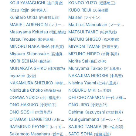
KOJI YAMAGUCHI
KONDO YUZO
(山口貢史)
(近藤悠三)
Kozu Kojin
KUBO REIJI
(神津港人)
(久保嶺爾)
Kunitaro Utida
Maisen
(内田邦太郎)
(マイセン)
MARIE LAURENCIN
Martiros Manoukian
(マリーローランサン)
(マーティロ マヌキアン)
Masuyama Keitetsu
MATSUI TAMIO
(増山馨鉄)
(松井民雄)
Matsui Kousei
MATUKI SHIGEO
(松井康成)
(松木重雄)
MINORU NAKAJIMA
MIYADAI TAMAE
(中島實)
(宮臺玉英)
Miyaura Shinnosuke
MIZUNO HIDEO
(宮浦真之助)
(水野 英男)
MORI SEIHAN
Morita Sai
(森清範)
(森田沙伊)
MUNAKATA SHIKO
Murayama Takao
(棟方志功)
(村山孝夫)
myozen
NAKAJIMA HIROSHI
(妙全)
(中島宏)
NAKAMURA SHIZUKO
Nishina Yaemi
(中村静子)
(仁科八重美)
Nishizuka Choko
NOBURU MIKI
(西塚朝光)
(三木登)
OGAWA YUKIO
OHI CHOZAEMON
(小川裕起夫)
(十代 大樋長左衛門)
ONO HAKUKO
ONO JIRO
(小野珀子)
(小野次郎)
ONO SOSHI
Oshima Kazuyoshi
(大野草思)
(大島和芳)
OTAGAKI LENGETSU
Paul guiramand
(大田垣蓮月)
(ポール・ギヤマン)
RAYMOND PEYNET
SAJIRO TANAKA
(レイモン・ペイネ)
(田中佐次郎)
Sakamoto Masaharu
SATO SOHA
(坂本正春)
(佐藤走波)