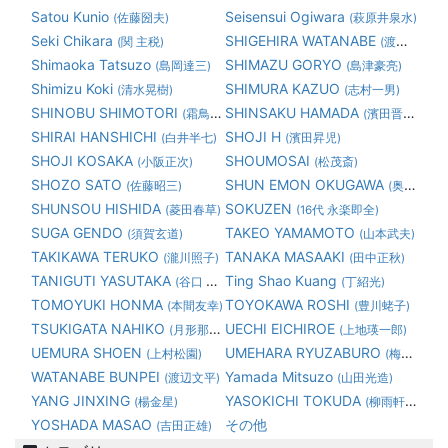
Satou Kunio
Seisensui Ogiwara
(佐藤圀夫)
(萩原井泉水)
Seki Chikara
SHIGEHIRA WATANABE
(関 主税)
(渡邊繁平)
Shimaoka Tatsuzo
SHIMAZU GORYO
(島岡達三)
(島津豪亮)
Shimizu Koki
SHIMURA KAZUO
(清水晃樹)
(志村一男)
SHINOBU SHIMOTORI
SHINSAKU HAMADA
(霜鳥 忍)
(濱田晋作)
SHIRAI HANSHICHI
SHOJI H
(白井半七)
(濱田昇児)
SHOJI KOSAKA
SHOUMOSAI
(小阪正次)
(松茂斎)
SHOZO SATO
SHUN EMON OKUGAWA
(佐藤昭三)
(奥川俊右衛門)
SHUNSOU HISHIDA
SOKUZEN
(菱田春草)
(16代 永楽即全)
SUGA GENDO
TAKEO YAMAMOTO
(須賀玄道)
(山本武夫)
TAKIKAWA TERUKO
TANAKA MASAAKI
(瀧川照子)
(田中正秋)
TANIGUTI YASUTAKA
Ting Shao Kuang
(谷口 康隆)
(丁紹光)
TOMOYUKI HONMA
TOYOKAWA ROSHI
(本間友幸)
(豊川蛯子)
TSUKIGATA NAHIKO
UECHI EICHIROE
(月形那比古)
(上地瑛一郎)
UEMURA SHOEN
UMEHARA RYUZABURO
(上村松園)
(梅原龍三郎)
WATANABE BUNPEI
Yamada Mitsuzo
(渡辺文平)
(山田光造)
YANG JINXING
YASOKICHI TOKUDA
(楊金星)
(柳雨軒三代 徳田八十吉)
YOSHADA MASAO
その他
(吉田正雄)