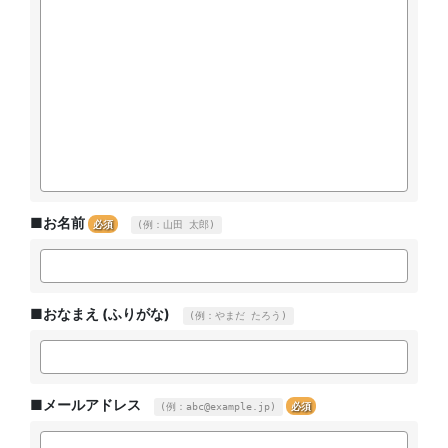
■お名前
必須
(例：山田 太郎)
■おなまえ (ふりがな)
(例：やまだ たろう)
■メールアドレス
必須
(例：abc@example.jp)