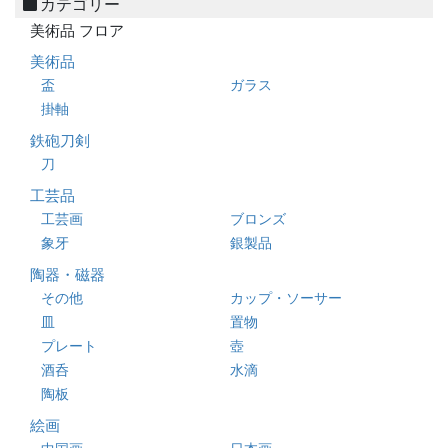
カテゴリー
美術品 フロア
美術品
盃
ガラス
掛軸
鉄砲刀剣
刀
工芸品
工芸画
ブロンズ
象牙
銀製品
陶器・磁器
その他
カップ・ソーサー
皿
置物
プレート
壺
酒呑
水滴
陶板
絵画