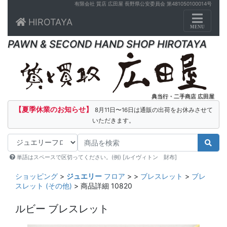
有限会社 質店 広田屋 長野県公安委員会 第481050100014号
Toggle n
HIROTAYA
MENU
PAWN & SECOND HAND SHOP HIROTAYA
典当行・二手商店 広田屋
【夏季休業のお知らせ】
8月11日〜16日は通販の出荷をお休みさせて
いただきます。
単語はスペースで区切ってください。(例) [ルイヴィトン 財布]
ショッピング
>
ジュエリー
フロア
>
>
ブレスレット
>
ブレ
スレット (その他)
> 商品詳細 10820
ルビー ブレスレット