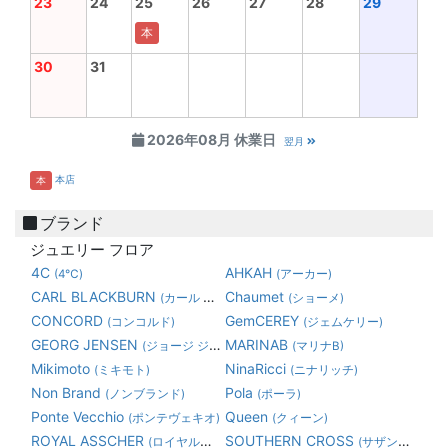
23
24
25
26
27
28
29
本
30
31
2026年08月 休業日
翌月
本店
本
ブランド
ジュエリー フロア
4C
AHKAH
(4℃)
(アーカー)
CARL BLACKBURN
Chaumet
(カール ブラックバーン)
(ショーメ)
CONCORD
GemCEREY
(コンコルド)
(ジェムケリー)
GEORG JENSEN
MARINAB
(ジョージ ジェンセン)
(マリナB)
Mikimoto
NinaRicci
(ミキモト)
(ニナリッチ)
Non Brand
Pola
(ノンブランド)
(ポーラ)
Ponte Vecchio
Queen
(ポンテヴェキオ)
(クィーン)
ROYAL ASSCHER
SOUTHERN CROSS
(ロイヤルアッシャーダイヤモンド)
(サザンクロス)