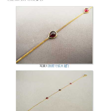
写真1
[別窓で拡大
]