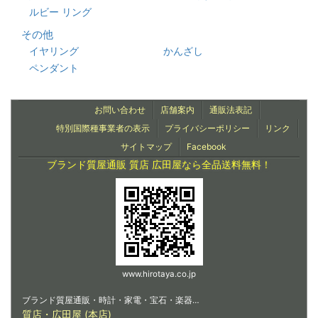
ルビー リング
その他
イヤリング
かんざし
ペンダント
お問い合わせ
店舗案内
通販法表記
特別国際種事業者の表示
プライバシーポリシー
リンク
サイトマップ
Facebook
ブランド質屋通販 質店 広田屋なら全品送料無料！
www.hirotaya.co.jp
ブランド質屋通販・時計・家電・宝石・楽器…
質店・広田屋 (本店)