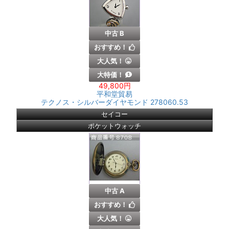
中古 B
おすすめ！
大人気！
大特価！
49,800円
平和堂貿易
テクノス・シルバーダイヤモンド 278060.53
セイコー
ポケットウォッチ
中古 A
おすすめ！
大人気！