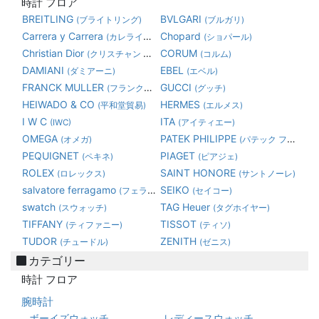
時計 フロア
BREITLING
BVLGARI
(ブライトリング)
(ブルガリ)
Carrera y Carrera
Chopard
(カレライカレラ)
(ショパール)
Christian Dior
CORUM
(クリスチャン ディオール)
(コルム)
DAMIANI
EBEL
(ダミアーニ)
(エベル)
FRANCK MULLER
GUCCI
(フランク・ミュラー)
(グッチ)
HEIWADO & CO
HERMES
(平和堂貿易)
(エルメス)
I W C
ITA
(IWC)
(アイティエー)
OMEGA
PATEK PHILIPPE
(オメガ)
(パテック フィリップ)
PEQUIGNET
PIAGET
(ペキネ)
(ピアジェ)
ROLEX
SAINT HONORE
(ロレックス)
(サントノーレ)
salvatore ferragamo
SEIKO
(フェラガモ)
(セイコー)
swatch
TAG Heuer
(スウォッチ)
(タグホイヤー)
TIFFANY
TISSOT
(ティファニー)
(ティソ)
TUDOR
ZENITH
(チュードル)
(ゼニス)
カテゴリー
時計 フロア
腕時計
ボーイズウォッチ
レディースウォッチ