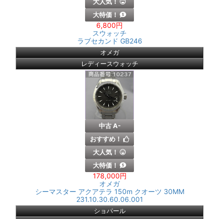
大人気！
大特価！
6,800円
スウォッチ
ラブセカンド GB246
オメガ
レディースウォッチ
中古 A-
おすすめ！
大人気！
大特価！
178,000円
オメガ
シーマスター アクアテラ 150m クオーツ 30MM
231.10.30.60.06.001
ショパール