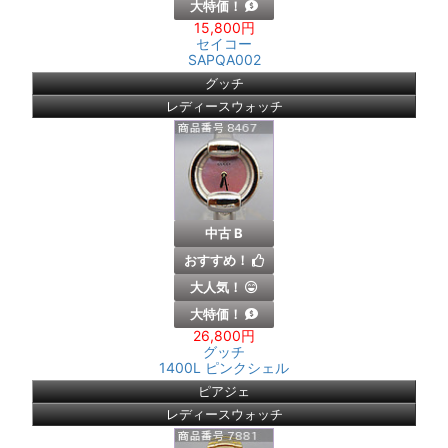
大特価！
15,800円
セイコー
SAPQA002
グッチ
レディースウォッチ
中古 B
おすすめ！
大人気！
大特価！
26,800円
グッチ
1400L ピンクシェル
ピアジェ
レディースウォッチ