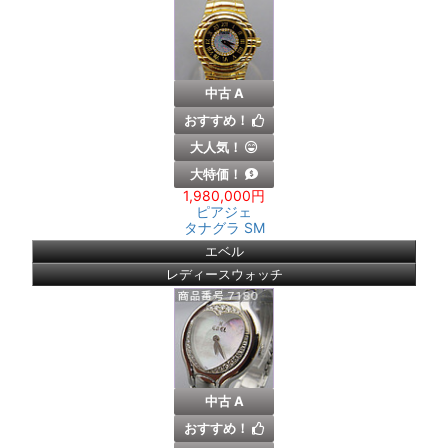
中古 A
おすすめ！
大人気！
大特価！
1,980,000円
ピアジェ
タナグラ SM
エベル
レディースウォッチ
中古 A
おすすめ！