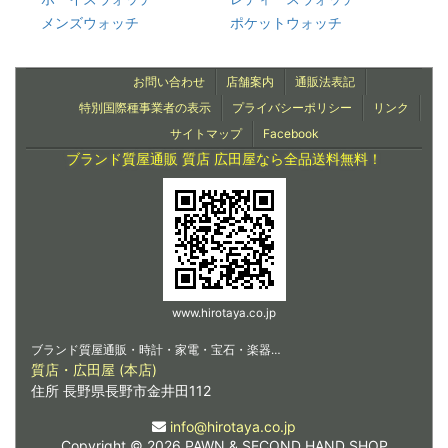
メンズウォッチ
ポケットウォッチ
お問い合わせ
店舗案内
通販法表記
特別国際種事業者の表示
プライバシーポリシー
リンク
サイトマップ
Facebook
ブランド質屋通販 質店 広田屋なら全品送料無料！
www.hirotaya.co.jp
ブランド質屋通販・時計・家電・宝石・楽器…
質店・広田屋 (本店)
住所 長野県長野市金井田112
info@hirotaya.co.jp
Copyright © 2026 PAWN & SECOND HAND SHOP