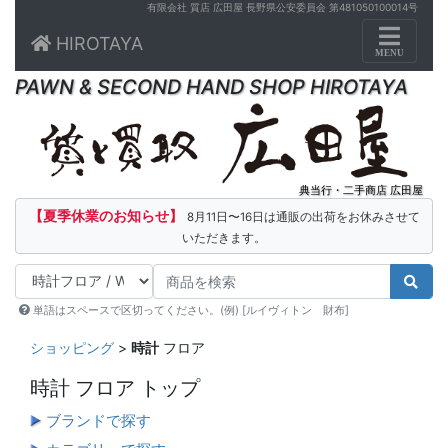
有限会社 質店 広田屋 長野県公安委員会 第481050100014号
Toggle n
HIROTAYA
MENU
PAWN & SECOND HAND SHOP HIROTAYA
典当行・二手商店 広田屋
【夏季休業のお知らせ】
8月11日〜16日は通販の出荷をお休みさせて
いただきます。
単語はスペースで区切ってください。(例) [ルイヴィトン 財布]
ショッピング
>
時計
フロア
時計 フロア トップ
ブランドで探す