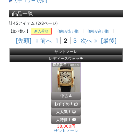
カテゴリーで探す
商品一覧
計45アイテム (2/3ページ)
【並べ替え】
新入荷順
|
価格が安い順
|
価格が高い順
|
[先頭]
« 前へ
1
|
2
|
3
次へ »
[最後]
サントノーレ
レディースウォッチ
中古 A
おすすめ！
大人気！
大特価！
38,000円
サントノーレ