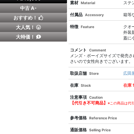
素材
ステ
Material
中古 A-
付属品
箱等
Accessory
おすすめ！
特徴
クオ
大人気！
Feature
外装
大特価！
蓋に
コメント
Comment
メンズ・ボーイズサイズで発売さ
さいので女性向きでございます。
取扱店舗
広田
Store
在庫
在庫 
Stock
注意事項
Caution
【代引き不可商品】
※この商品は代
参考価格
Reference Price
通販価格
Selling Price