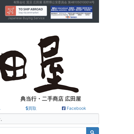
有限会社 質店 広田屋 長野県公安委員会 第481050100014号
Japanese Buying Service
典当行・二手商店 広田屋
A
買取
Facebook
す。