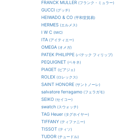
FRANCK MULLER
(フランク・ミュラー)
GUCCI
(グッチ)
HEIWADO & CO
(平和堂貿易)
HERMES
(エルメス)
I W C
(IWC)
ITA
(アイティエー)
OMEGA
(オメガ)
PATEK PHILIPPE
(パテック フィリップ)
PEQUIGNET
(ペキネ)
PIAGET
(ピアジェ)
ROLEX
(ロレックス)
SAINT HONORE
(サントノーレ)
salvatore ferragamo
(フェラガモ)
SEIKO
(セイコー)
swatch
(スウォッチ)
TAG Heuer
(タグホイヤー)
TIFFANY
(ティファニー)
TISSOT
(ティソ)
TUDOR
(チュードル)