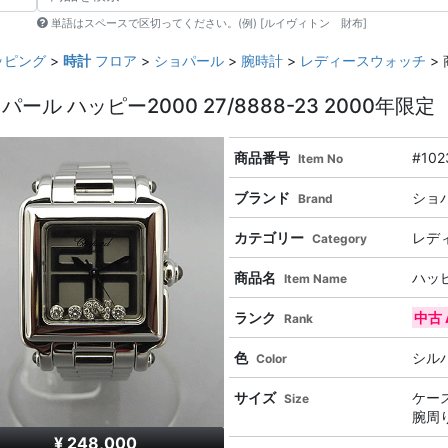
単語はスペースで区切ってください。(例) [ルイヴィトン 財布]
ッピング
>
時計
フロア
>
ショパール
>
腕時計
>
レディースウォッチ
> 
パール ハッピー2000 27/8888-23 2000年限定
商品番号
#102
Item No
ブランド
ショ
Brand
カテゴリー
レデ
Category
商品名
ハッピ
Item Name
ランク
中古 
Rank
色
シル
Color
サイズ
ケース
Size
腕周り
¥ 248,000