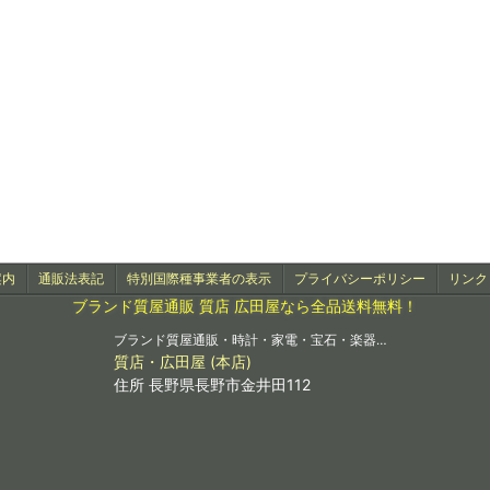
案内
通販法表記
特別国際種事業者の表示
プライバシーポリシー
リンク
ブランド質屋通販 質店 広田屋なら全品送料無料！
ブランド質屋通販・時計・家電・宝石・楽器…
質店・広田屋 (本店)
住所 長野県長野市金井田112