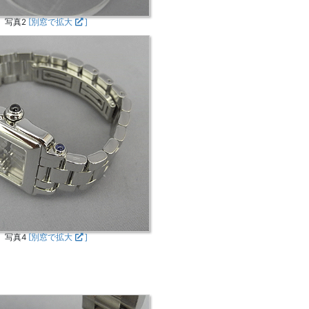
写真2
[別窓で拡大
]
写真4
[別窓で拡大
]