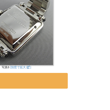
写真6
[別窓で拡大
]