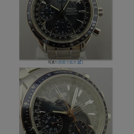
写真1
[別窓で拡大
]