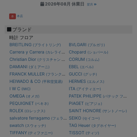
2026年08月 休業日
翌月
本店
本
ブランド
時計 フロア
BREITLING
BVLGARI
(ブライトリング)
(ブルガリ)
Carrera y Carrera
Chopard
(カレライカレラ)
(ショパール)
Christian Dior
CORUM
(クリスチャン ディオール)
(コルム)
DAMIANI
EBEL
(ダミアーニ)
(エベル)
FRANCK MULLER
GUCCI
(フランク・ミュラー)
(グッチ)
HEIWADO & CO
HERMES
(平和堂貿易)
(エルメス)
I W C
ITA
(IWC)
(アイティエー)
OMEGA
PATEK PHILIPPE
(オメガ)
(パテック フィリップ)
PEQUIGNET
PIAGET
(ペキネ)
(ピアジェ)
ROLEX
SAINT HONORE
(ロレックス)
(サントノーレ)
salvatore ferragamo
SEIKO
(フェラガモ)
(セイコー)
swatch
TAG Heuer
(スウォッチ)
(タグホイヤー)
TIFFANY
TISSOT
(ティファニー)
(ティソ)