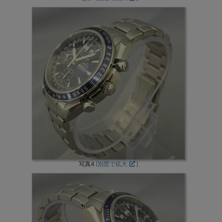
写真4
[別窓で拡大
]