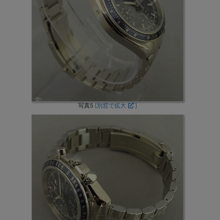
写真5
[別窓で拡大
]