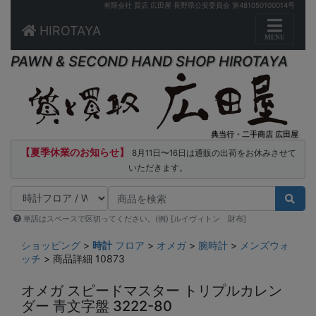
有限会社 質店 広田屋 長野県公安委員会 第481050100014号
Toggle n
HIROTAYA
MENU
PAWN & SECOND HAND SHOP HIROTAYA
典当行・二手商店 広田屋
【夏季休業のお知らせ】
8月11日〜16日は通販の出荷をお休みさせて
いただきます。
単語はスペースで区切ってください。(例) [ルイヴィトン 財布]
ショッピング
>
時計
フロア
>
オメガ
>
腕時計
>
メンズウォ
ッチ
> 商品詳細 10873
オメガ スピードマスター トリプルカレン
ダー 青文字盤 3222-80