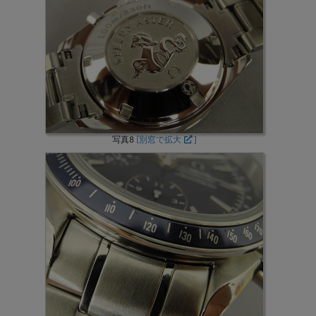
写真8
[別窓で拡大
]