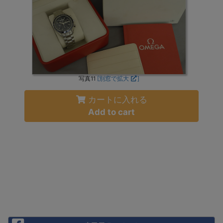
写真11
[別窓で拡大
]
カートに入れる
Add to cart