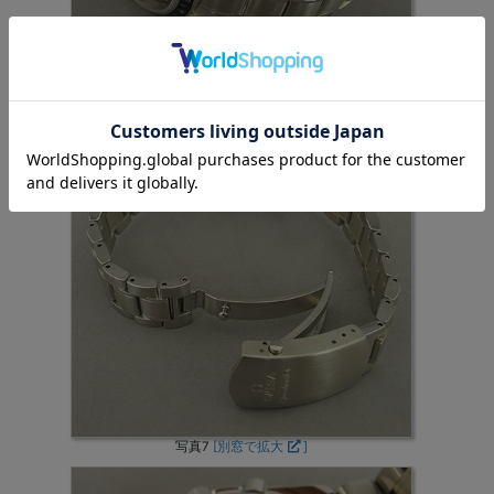
写真6
[別窓で拡大
]
写真7
[別窓で拡大
]