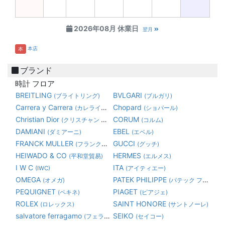
2026年08月 休業日
翌月
本店
本
ブランド
時計 フロア
BREITLING
BVLGARI
(ブライトリング)
(ブルガリ)
Carrera y Carrera
Chopard
(カレライカレラ)
(ショパール)
Christian Dior
CORUM
(クリスチャン ディオール)
(コルム)
DAMIANI
EBEL
(ダミアーニ)
(エベル)
FRANCK MULLER
GUCCI
(フランク・ミュラー)
(グッチ)
HEIWADO & CO
HERMES
(平和堂貿易)
(エルメス)
I W C
ITA
(IWC)
(アイティエー)
OMEGA
PATEK PHILIPPE
(オメガ)
(パテック フィリップ)
PEQUIGNET
PIAGET
(ペキネ)
(ピアジェ)
ROLEX
SAINT HONORE
(ロレックス)
(サントノーレ)
salvatore ferragamo
SEIKO
(フェラガモ)
(セイコー)