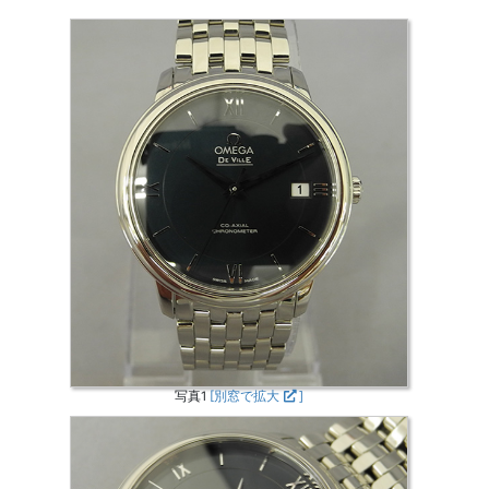
写真1
[別窓で拡大
]