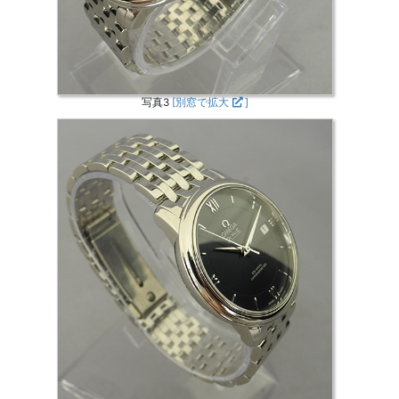
写真3
[別窓で拡大
]