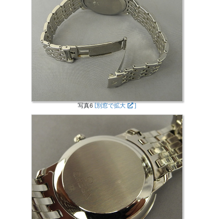
写真6
[別窓で拡大
]