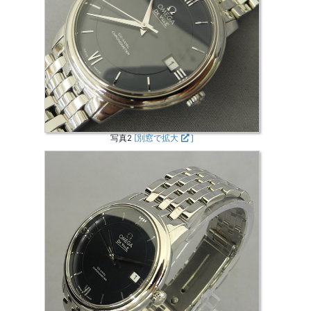
写真2
[別窓で拡大
]