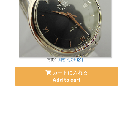
写真9
[別窓で拡大
]
カートに入れる
Add to cart