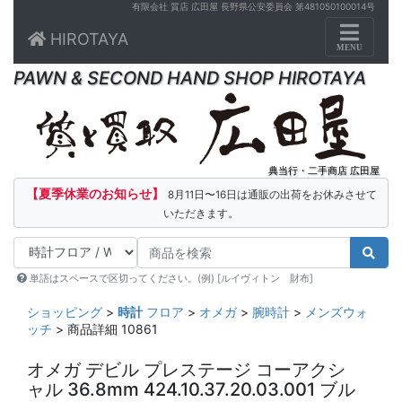
有限会社 質店 広田屋 長野県公安委員会 第481050100014号
Toggle n
HIROTAYA
MENU
PAWN & SECOND HAND SHOP HIROTAYA
典当行・二手商店 広田屋
【夏季休業のお知らせ】
8月11日〜16日は通販の出荷をお休みさせて
いただきます。
単語はスペースで区切ってください。(例) [ルイヴィトン 財布]
ショッピング
>
時計
フロア
>
オメガ
>
腕時計
>
メンズウォ
ッチ
> 商品詳細 10861
オメガ デビル プレステージ コーアクシ
ャル 36.8mm 424.10.37.20.03.001 ブル