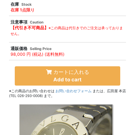
在庫
Stock
在庫 1点限り
注意事項
Caution
【代引き不可商品】
※この商品は代引きでのご注文は承っておりま
せん。
通販価格
Selling Price
98,000 円
(税込) (送料無料)
カートに入れる
Add to cart
※この商品のお問い合わせは
お問い合わせフォーム
または、広田屋 本店
(TEL 026-293-0008) まで。