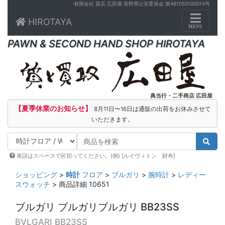
有限会社 質店 広田屋 長野県公安委員会 第481050100014号
Toggle n
HIROTAYA
MENU
PAWN & SECOND HAND SHOP HIROTAYA
典当行・二手商店 広田屋
【夏季休業のお知らせ】
8月11日〜16日は通販の出荷をお休みさせて
いただきます。
単語はスペースで区切ってください。(例) [ルイヴィトン 財布]
ショッピング
>
時計
フロア
>
ブルガリ
>
腕時計
>
レディー
スウォッチ
> 商品詳細 10651
ブルガリ ブルガリブルガリ BB23SS
BVLGARI BB23SS