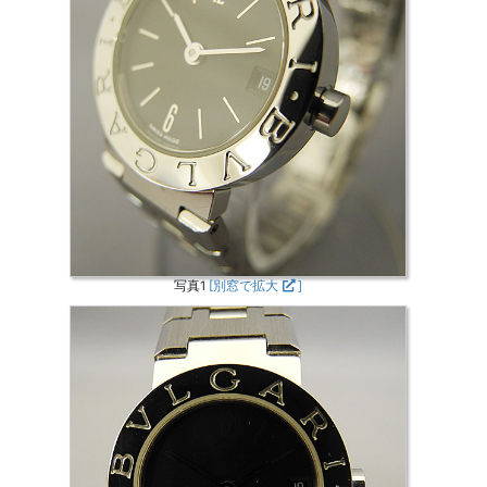
写真1
[別窓で拡大
]