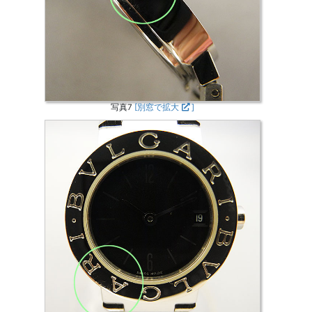
写真7
[別窓で拡大
]