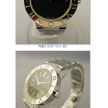
写真2
[別窓で拡大
]