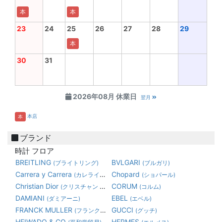
本
本
23
24
25
26
27
28
29
本
30
31
2026年08月 休業日
翌月
本店
本
ブランド
時計 フロア
BREITLING
BVLGARI
(ブライトリング)
(ブルガリ)
Carrera y Carrera
Chopard
(カレライカレラ)
(ショパール)
Christian Dior
CORUM
(クリスチャン ディオール)
(コルム)
DAMIANI
EBEL
(ダミアーニ)
(エベル)
FRANCK MULLER
GUCCI
(フランク・ミュラー)
(グッチ)
HEIWADO & CO
HERMES