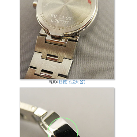
写真6
[別窓で拡大
]