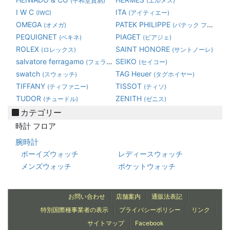
(平和堂貿易)
(エルメス)
I W C
ITA
(IWC)
(アイティエー)
OMEGA
PATEK PHILIPPE
(オメガ)
(パテック フィリップ)
PEQUIGNET
PIAGET
(ペキネ)
(ピアジェ)
ROLEX
SAINT HONORE
(ロレックス)
(サントノーレ)
salvatore ferragamo
SEIKO
(フェラガモ)
(セイコー)
swatch
TAG Heuer
(スウォッチ)
(タグホイヤー)
TIFFANY
TISSOT
(ティファニー)
(ティソ)
TUDOR
ZENITH
(チュードル)
(ゼニス)
カテゴリー
時計 フロア
腕時計
ボーイズウォッチ
レディースウォッチ
メンズウォッチ
ポケットウォッチ
お問い合わせ
店舗案内
通販法表記
特別国際種事業者の表示
プライバシーポリシー
リンク
サイトマップ
Facebook