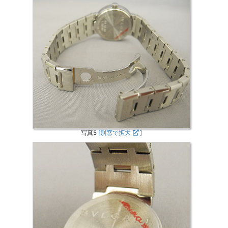
写真5
[別窓で拡大
]