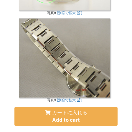
写真8
[別窓で拡大
]
写真9
[別窓で拡大
]
カートに入れる
Add to cart