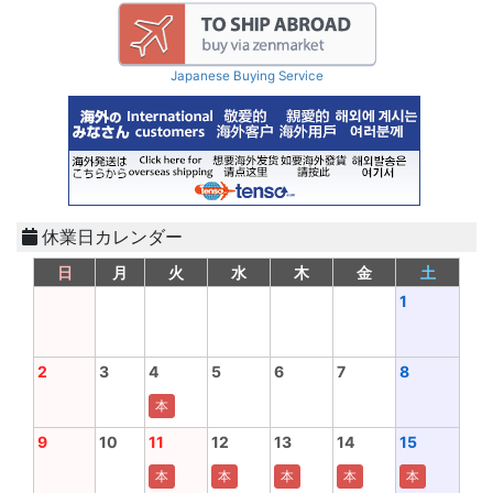
Japanese Buying Service
休業日カレンダー
日
月
火
水
木
金
土
1
2
3
4
5
6
7
8
本
9
10
11
12
13
14
15
本
本
本
本
本