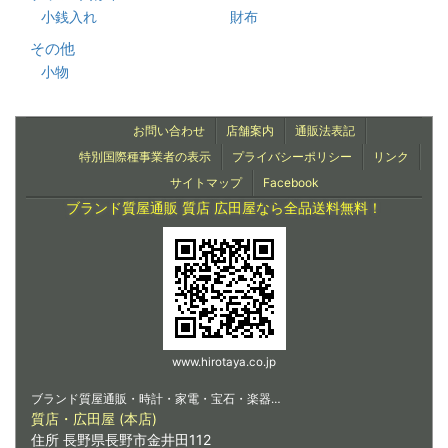
小銭入れ
財布
その他
小物
お問い合わせ
店舗案内
通販法表記
特別国際種事業者の表示
プライバシーポリシー
リンク
サイトマップ
Facebook
ブランド質屋通販 質店 広田屋なら全品送料無料！
www.hirotaya.co.jp
ブランド質屋通販・時計・家電・宝石・楽器…
質店・広田屋 (本店)
住所 長野県長野市金井田112