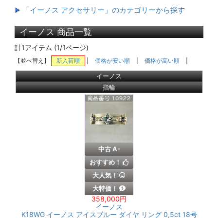
「イーノス アクセサリー」のカテゴリーから探す
イーノス 商品一覧
計1アイテム (1/1ページ)
【並べ替え】
新入荷順
|
価格が安い順
|
価格が高い順
|
イーノス
指輪
中古 A-
おすすめ！
大人気！
大特価！
358,000円
イーノス
K18WG イーノス アイスブルー ダイヤ リング 0,5ct 18号