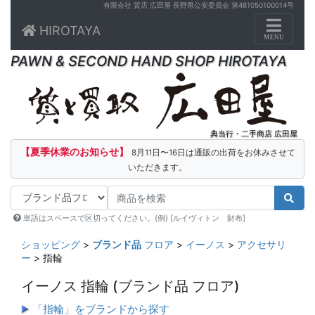
有限会社 質店 広田屋 長野県公安委員会 第481050100014号
Toggle n
HIROTAYA
MENU
PAWN & SECOND HAND SHOP HIROTAYA
典当行・二手商店 広田屋
【夏季休業のお知らせ】
8月11日〜16日は通販の出荷をお休みさせて
いただきます。
単語はスペースで区切ってください。(例) [ルイヴィトン 財布]
ショッピング
>
ブランド品
フロア
>
イーノス
>
アクセサリ
ー
> 指輪
イーノス 指輪
(ブランド品 フロア)
「指輪」をブランドから探す