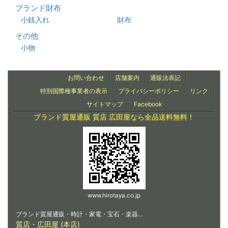
ブランド財布
小銭入れ
財布
その他
小物
お問い合わせ
店舗案内
通販法表記
特別国際種事業者の表示
プライバシーポリシー
リンク
サイトマップ
Facebook
ブランド質屋通販 質店 広田屋なら全品送料無料！
www.hirotaya.co.jp
ブランド質屋通販・時計・家電・宝石・楽器…
質店・広田屋 (本店)