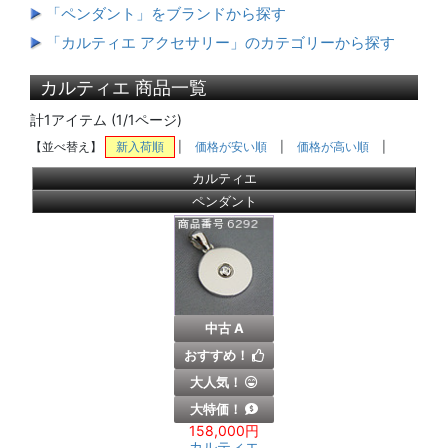
「ペンダント」をブランドから探す
「カルティエ アクセサリー」のカテゴリーから探す
カルティエ 商品一覧
計1アイテム (1/1ページ)
【並べ替え】
新入荷順
|
価格が安い順
|
価格が高い順
|
カルティエ
ペンダント
中古 A
おすすめ！
大人気！
大特価！
158,000円
カルティエ