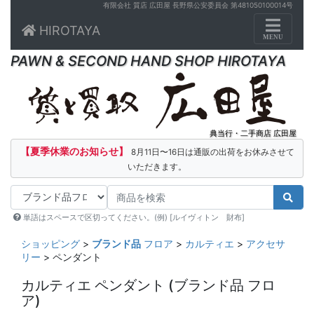
有限会社 質店 広田屋 長野県公安委員会 第481050100014号
Toggle n
HIROTAYA
MENU
PAWN & SECOND HAND SHOP HIROTAYA
典当行・二手商店 広田屋
【夏季休業のお知らせ】
8月11日〜16日は通販の出荷をお休みさせて
いただきます。
単語はスペースで区切ってください。(例) [ルイヴィトン 財布]
ショッピング
>
ブランド品
フロア
>
カルティエ
>
アクセサ
リー
> ペンダント
カルティエ ペンダント
(ブランド品 フロ
ア)