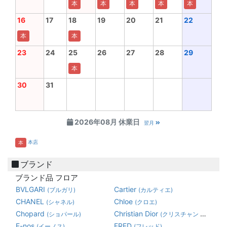
本
本
本
本
本
16
17
18
19
20
21
22
本
本
23
24
25
26
27
28
29
本
30
31
2026年08月 休業日
翌月
本店
本
ブランド
ブランド品 フロア
BVLGARI
Cartier
(ブルガリ)
(カルティエ)
CHANEL
Chloe
(シャネル)
(クロエ)
Chopard
Christian Dior
(ショパール)
(クリスチャン ディオール)
E-nos
FRED
(イーノス)
(フレッド)