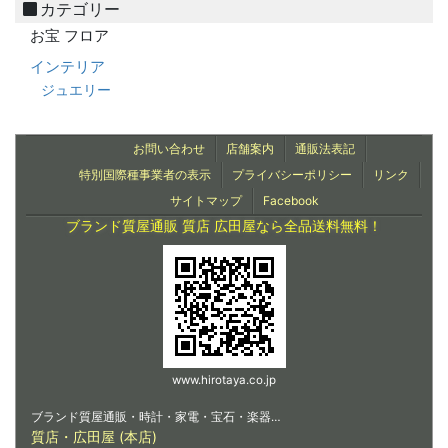
カテゴリー
お宝 フロア
インテリア
ジュエリー
お問い合わせ
店舗案内
通販法表記
特別国際種事業者の表示
プライバシーポリシー
リンク
サイトマップ
Facebook
ブランド質屋通販 質店 広田屋なら全品送料無料！
www.hirotaya.co.jp
ブランド質屋通販・時計・家電・宝石・楽器…
質店・広田屋 (本店)