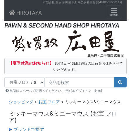
有限会社 質店 広田屋 長野県公安委員会 第481050100014号
Toggle n
HIROTAYA
MENU
PAWN & SECOND HAND SHOP HIROTAYA
典当行・二手商店 広田屋
【夏季休業のお知らせ】
8月11日〜16日は通販の出荷をお休みさせて
いただきます。
単語はスペースで区切ってください。(例) [ルイヴィトン 財布]
ショッピング
>
お宝
フロア
> ミッキーマウス&ミニーマウス
ミッキーマウス&ミニーマウス
(お宝 フロ
ア)
ブランドで探す