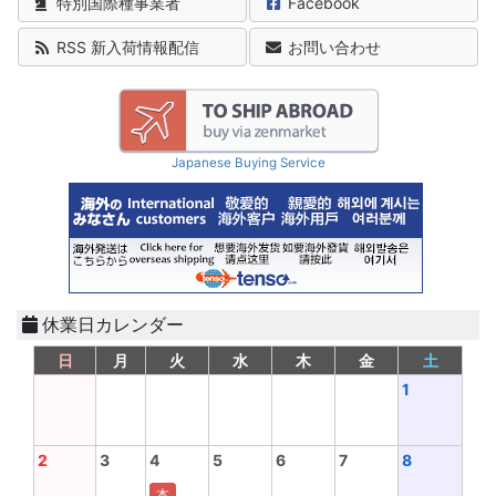
特別国際種事業者
Facebook
RSS 新入荷情報配信
お問い合わせ
Japanese Buying Service
休業日カレンダー
日
月
火
水
木
金
土
1
2
3
4
5
6
7
8
本