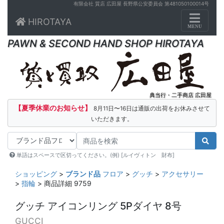
有限会社 質店 広田屋 長野県公安委員会 第481050100014号
Toggle n
HIROTAYA
MENU
PAWN & SECOND HAND SHOP HIROTAYA
典当行・二手商店 広田屋
【夏季休業のお知らせ】
8月11日〜16日は通販の出荷をお休みさせて
いただきます。
単語はスペースで区切ってください。(例) [ルイヴィトン 財布]
ショッピング
>
ブランド品
フロア
>
グッチ
>
アクセサリー
>
指輪
> 商品詳細 9759
グッチ アイコンリング 5Pダイヤ 8号
GUCCI