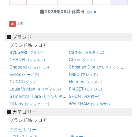
2026年08月 休業日
翌月
本店
本
ブランド
ブランド品 フロア
BVLGARI
Cartier
(ブルガリ)
(カルティエ)
CHANEL
Chloe
(シャネル)
(クロエ)
Chopard
Christian Dior
(ショパール)
(クリスチャン ディオール)
E-nos
FRED
(イーノス)
(フレッド)
GUCCI
Hermes
(グッチ)
(エルメス)
Louis Vuitton
PIAGET
(ルイヴィトン)
(ピアジェ)
Samantha Tiara
SHUN
(サマンサ ティアラ)
(田村俊一)
Tiffany
WALTHAM
(ティファニー)
(ウォルサム)
カテゴリー
ブランド品 フロア
アクセサリー
ブレスレット
チャーム