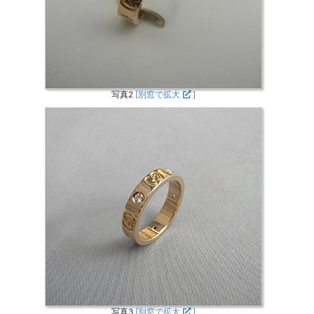
写真2
[別窓で拡大
]
写真3
[別窓で拡大
]