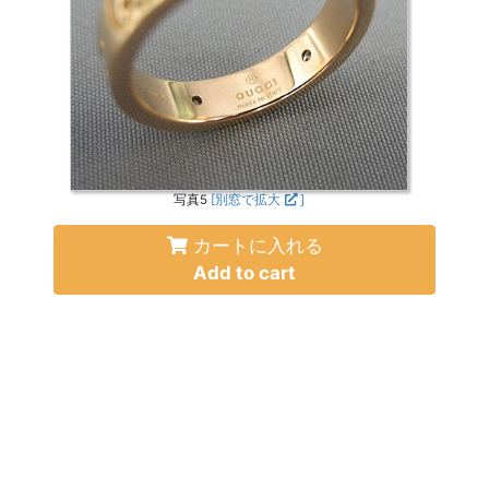
写真5
[別窓で拡大
]
カートに入れる
Add to cart