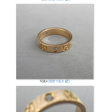
写真4
[別窓で拡大
]