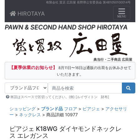
有限会社 質店 広田屋 長野県公安委員会 第481050100014号
Toggle n
HIROTAYA
MENU
PAWN & SECOND HAND SHOP HIROTAYA
典当行・二手商店 広田屋
【夏季休業のお知らせ】
8月11日〜16日は通販の出荷をお休みさせて
いただきます。
単語はスペースで区切ってください。(例) [ルイヴィトン 財布]
ショッピング
>
ブランド品
フロア
>
ピアジェ
>
アクセサリ
ー
>
ネックレス
> 商品詳細 10977
ピアジェ K18WG ダイヤモンドネックレ
ス エレガンス