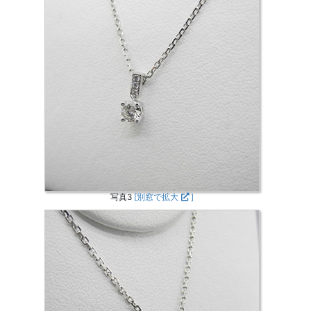
写真3
[別窓で拡大
]