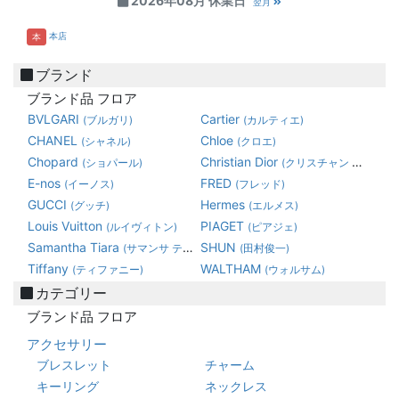
2026年08月 休業日
翌月
本店
本
ブランド
ブランド品 フロア
BVLGARI
Cartier
(ブルガリ)
(カルティエ)
CHANEL
Chloe
(シャネル)
(クロエ)
Chopard
Christian Dior
(ショパール)
(クリスチャン ディオール)
E-nos
FRED
(イーノス)
(フレッド)
GUCCI
Hermes
(グッチ)
(エルメス)
Louis Vuitton
PIAGET
(ルイヴィトン)
(ピアジェ)
Samantha Tiara
SHUN
(サマンサ ティアラ)
(田村俊一)
Tiffany
WALTHAM
(ティファニー)
(ウォルサム)
カテゴリー
ブランド品 フロア
アクセサリー
ブレスレット
チャーム
キーリング
ネックレス