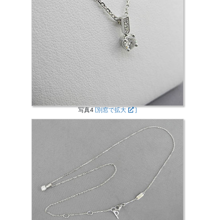
写真4
[別窓で拡大
]