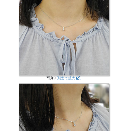
写真9
[別窓で拡大
]